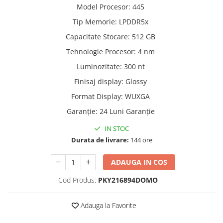
Model Procesor
:
445
Trimmere si Fierastrae
Tip Memorie
:
LPDDR5x
Uscătoare de Păr
Capacitate Stocare
:
512 GB
Tehnologie Procesor
:
4 nm
Luminozitate
:
300 nt
Finisaj display
:
Glossy
Format Display
:
WUXGA
Garanție
:
24 Luni Garanție
IN STOC
Durata de livrare:
144 ore
ADAUGA IN COS
Cod Produs:
PKY216894DOMO
Adauga la Favorite