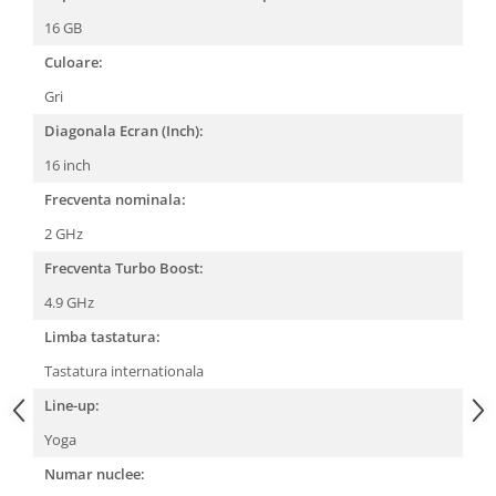
16 GB
Culoare:
Gri
Diagonala Ecran (Inch):
16 inch
Frecventa nominala:
2 GHz
Frecventa Turbo Boost:
4.9 GHz
Limba tastatura:
Tastatura internationala
Line-up:
Yoga
Numar nuclee: