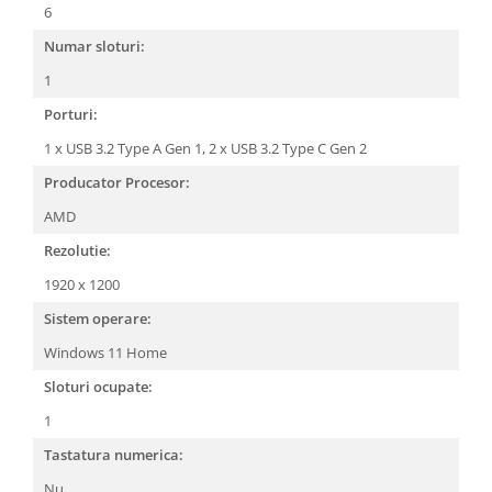
6
Numar sloturi:
1
Porturi:
1 x USB 3.2 Type A Gen 1,
2 x USB 3.2 Type C Gen 2
Producator Procesor:
AMD
Rezolutie:
1920 x 1200
Sistem operare:
Windows 11 Home
Sloturi ocupate:
1
Tastatura numerica:
Nu