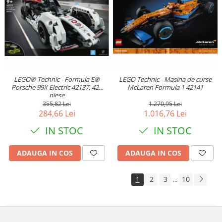
LEGO® Technic - Formula E®
LEGO Technic - Masina de curse
Porsche 99X Electric 42137, 422
McLaren Formula 1 42141
piese
355,82 Lei
1.270,95 Lei
284,66 Lei
1.016,76 Lei
IN STOC
IN STOC
ADAUGA IN COS
ADAUGA IN COS
1
2
3
10
...