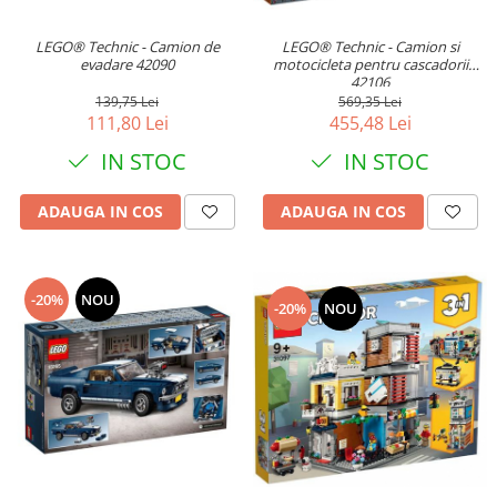
Trimmere si Fierastrae
LEGO® Technic - Camion de
LEGO® Technic - Camion si
Uscătoare de Păr
evadare 42090
motocicleta pentru cascadorii
42106
139,75 Lei
569,35 Lei
111,80 Lei
455,48 Lei
IN STOC
IN STOC
ADAUGA IN COS
ADAUGA IN COS
-20%
NOU
-20%
NOU