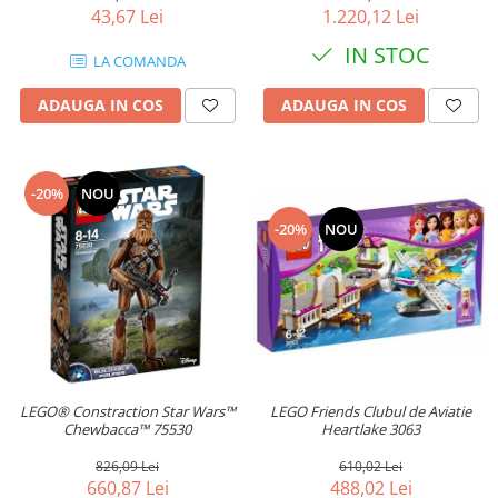
43,67 Lei
1.220,12 Lei
IN STOC
LA COMANDA
ADAUGA IN COS
ADAUGA IN COS
-20%
NOU
-20%
NOU
LEGO® Constraction Star Wars™
LEGO Friends Clubul de Aviatie
Chewbacca™ 75530
Heartlake 3063
826,09 Lei
610,02 Lei
660,87 Lei
488,02 Lei