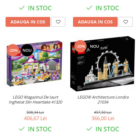
IN STOC
IN STOC
ADAUGA IN COS
ADAUGA IN COS
-20%
NOU
-20%
NOU
LEGO Magazinul De Iaurt
LEGO® Architecture Londra
Inghetat Din Heartlake 41320
21034
508,34 Lei
457,50 Lei
406,67 Lei
366,00 Lei
IN STOC
IN STOC