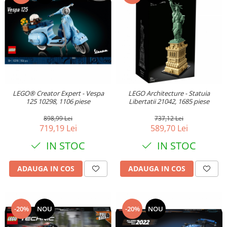
LEGO® Creator Expert - Vespa
LEGO Architecture - Statuia
125 10298, 1106 piese
Libertatii 21042, 1685 piese
898,99 Lei
737,12 Lei
719,19 Lei
589,70 Lei
IN STOC
IN STOC
ADAUGA IN COS
ADAUGA IN COS
-20%
NOU
-20%
NOU