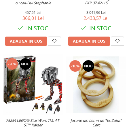
FKP 37 42115
cu calul lui Stephanie
3.041,96 Lei
457,51 Lei
2.433,57 Lei
366,01 Lei
IN STOC
IN STOC
ADAUGA IN COS
ADAUGA IN COS
-20%
NOU
-10%
NOU
Jucarie din Lemn de Tei, Zuluff
75254 LEGO® Star Wars TM: AT-
Cerc
ST™ Raider