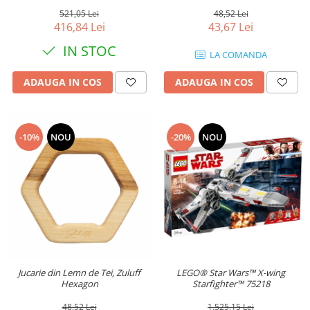
48,52 Lei
521,05 Lei
43,67 Lei
416,84 Lei
IN STOC
LA COMANDA
ADAUGA IN COS
ADAUGA IN COS
-20%
NOU
-10%
NOU
Jucarie din Lemn de Tei, Zuluff
LEGO® Star Wars™ X-wing
Hexagon
Starfighter™ 75218
48,52 Lei
1.525,15 Lei