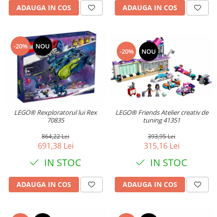
ADAUGA IN COS
ADAUGA IN COS
-20%
NOU
-20%
NOU
LEGO® Rexploratorul lui Rex
LEGO® Friends Atelier creativ de
70835
tuning 41351
864,22 Lei
393,95 Lei
691,38 Lei
315,16 Lei
IN STOC
IN STOC
ADAUGA IN COS
ADAUGA IN COS