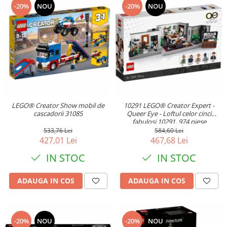
-20%
NOU
-20%
NOU
LEGO® Creator Show mobil de
10291 LEGO® Creator Expert -
cascadorii 31085
Queer Eye - Loftul celor cinci
fabulosi 10291, 974 piese
533,76 Lei
584,60 Lei
427,01 Lei
467,68 Lei
IN STOC
IN STOC
ADAUGA IN COS
ADAUGA IN COS
-20%
NOU
-20%
NOU