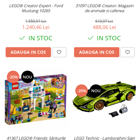
31097 LEGO® Creator: Magazin
LEGO® Creator Expert - Ford
de animale si cafenea
Mustang 10265
610,07 Lei
1.550,57 Lei
488,06 Lei
1.240,46 Lei
IN STOC
IN STOC
ADAUGA IN COS
ADAUGA IN COS
-20%
NOU
-20%
NOU
LEGO Technic - Lamborghini Sian
41367 LEGO® Friends: Săriturile