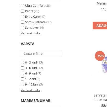
Mixere, tocatoare & roboti de
Marime
Ultra Comfort
(28)
bucatarie
55,
Pants
(28)
Mixere
Extra Care
(17)
Roboți de Bucătărie
Soft & Delicate
(17)
ADAUG
Monitoare
Sensitive
(14)
Vezi mai multe
Perii de Păr Electrice
Plite
VARSTA
Plăci de Bază
-35%
Plăci Video
0 - 3 luni
(15)
Polizoare Unghiulare
3 - 6 luni
(12)
Storcătoare Citrice
6 - 9 luni
(7)
Trimmere si Fierastrae
1 - 2 ani
(5)
9 - 12 luni
(5)
Uscătoare de Păr
Vezi mai multe
Servetel
miere Ha
MARIME/NUMAR
buc
22,