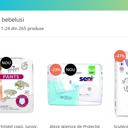
 bebelusi
1-
24
din
265
produse
-47%
NOU
-23%
NOU
hilotel copii, Junior,
Aleze Igienice de Protectie
Scutece