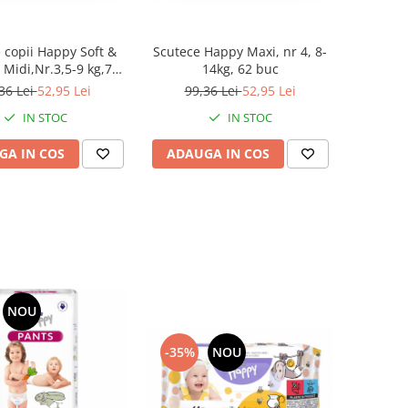
 copii Happy Soft &
Scutece Happy Maxi, nr 4, 8-
 Midi,Nr.3,5-9 kg,70
14kg, 62 buc
buc
36 Lei
52,95 Lei
99,36 Lei
52,95 Lei
IN STOC
IN STOC
GA IN COS
ADAUGA IN COS
NOU
-35%
NOU