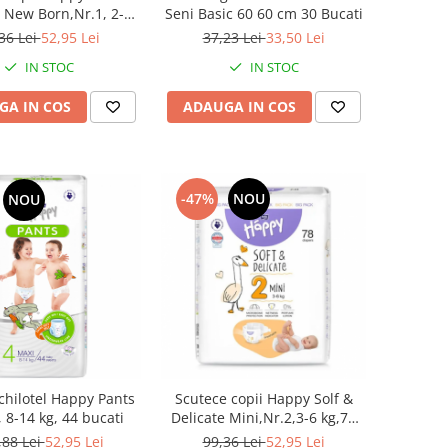
Seni Basic 60 60 cm 30 Bucati
e New Born,Nr.1, 2-5
kg, 82 buc
37,23 Lei
33,50 Lei
36 Lei
52,95 Lei
IN STOC
IN STOC
ADAUGA IN COS
GA IN COS
-47%
NOU
NOU
chilotel Happy Pants
Scutece copii Happy Solf &
 8-14 kg, 44 bucati
Delicate Mini,Nr.2,3-6 kg,78
buc
,88 Lei
52,95 Lei
99,36 Lei
52,95 Lei