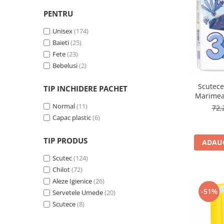
PENTRU
Unisex
(174)
Baieti
(25)
Fete
(23)
Bebelusi
(2)
Scutece
TIP INCHIDERE PACHET
Marimea 
Normal
(11)
72,
Capac plastic
(6)
TIP PRODUS
ADAUG
Scutec
(124)
Chilot
(72)
Aleze Igienice
(26)
-51%
Servetele Umede
(20)
Scutece
(8)