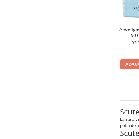
Aleze Igi
90 
93,
ADAUG
Scute
Există o v
pot fi de 
Scute