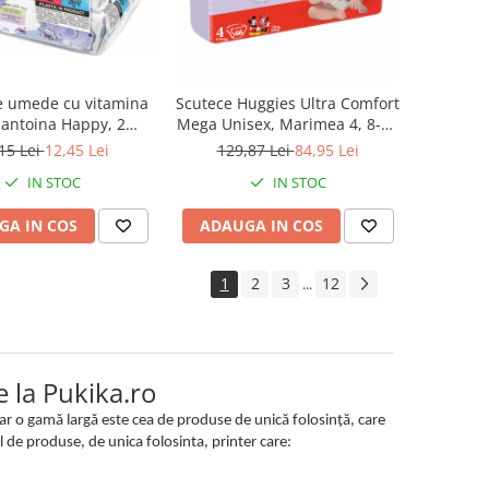
e umede cu vitamina
Scutece Huggies Ultra Comfort
alantoina Happy, 2
Mega Unisex, Marimea 4, 8-14
x 64 bucati, 128 buc
kg, 66 bucati
15 Lei
12,45 Lei
129,87 Lei
84,95 Lei
IN STOC
IN STOC
GA IN COS
ADAUGA IN COS
1
2
3
12
...
 la Pukika.ro
iar o gamă largă este cea de produse de unică folosință, care
el de produse, de unica folosinta, printer care: