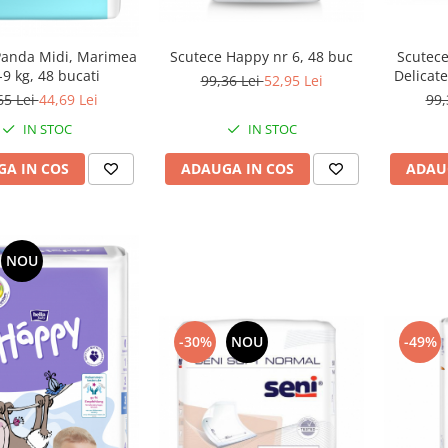
Scutece Happy nr 6, 48 buc
Scutece
Panda Midi, Marimea
Delicate
-9 kg, 48 bucati
99,36 Lei
52,95 Lei
99,
65 Lei
44,69 Lei
IN STOC
IN STOC
ADAUGA IN COS
ADAU
A IN COS
NOU
-49%
-30%
NOU