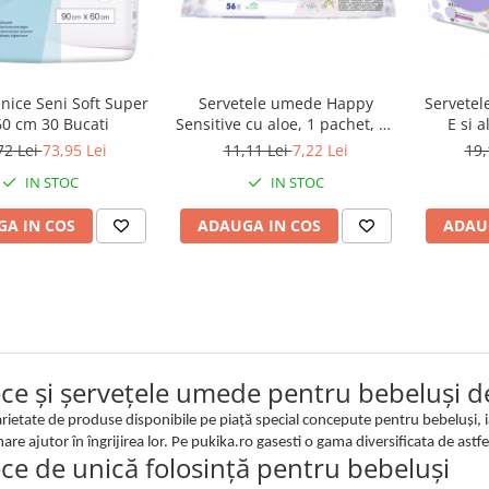
Servetel
enice Seni Soft Super
Servetele umede Happy
E si 
60 cm 30 Bucati
Sensitive cu aloe, 1 pachet, 56
pachete 
bucati
19,
72 Lei
73,95 Lei
11,11 Lei
7,22 Lei
IN STOC
IN STOC
ADAU
A IN COS
ADAUGA IN COS
ce și șervețele umede pentru bebeluși de
arietate de produse disponibile pe piață special concepute pentru bebeluși, 
mare ajutor în îngrijirea lor. Pe pukika.ro gasesti o gama diversificata de astf
ce de unică folosință pentru bebeluși