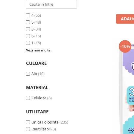
4
(55)
ADAUG
5
(48)
3
(34)
6
(16)
1
(15)
-10%
Vezi mai multe
CULOARE
Alb
(10)
MATERIAL
Celuloza
(8)
UTILIZARE
Unica Folosinta
(235)
Reutilizabil
(3)