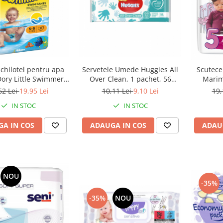
chilotel pentru apa
Servetele Umede Huggies All
Scutece
ory Little Swimmers,
Over Clean, 1 pachet, 56
Marim
 5-6, 12-18 kg, 11
bucati
62 Lei
19,95 Lei
10,11 Lei
9,10 Lei
19,
bucati
IN STOC
IN STOC
A IN COS
ADAUGA IN COS
ADAU
NOU
-35%
-35%
NOU