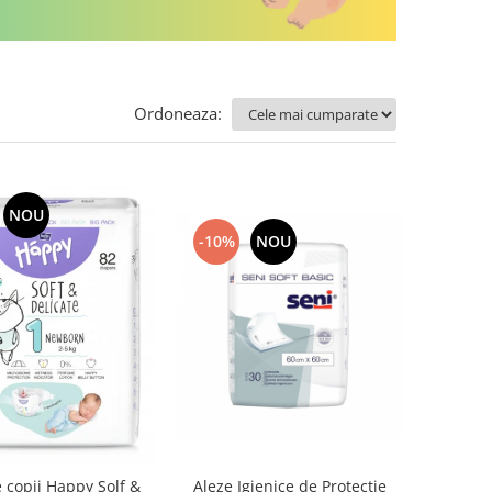
Ordoneaza:
NOU
-10%
NOU
Aleze Igienice de Protectie
 copii Happy Solf &