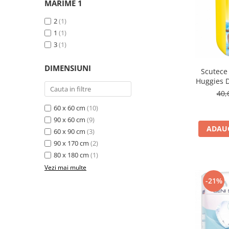
MARIME 1
2
(1)
1
(1)
3
(1)
DIMENSIUNI
Scutece 
Huggies D
Marimea
40,
60 x 60 cm
(10)
90 x 60 cm
(9)
ADAUG
60 x 90 cm
(3)
90 x 170 cm
(2)
80 x 180 cm
(1)
Vezi mai multe
-21%