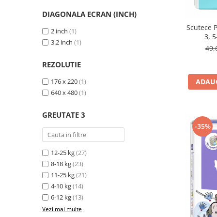
DIAGONALA ECRAN (INCH)
Scutece 
2 inch
(1)
3, 5
3.2 inch
(1)
49,
REZOLUTIE
176 x 220
(1)
ADAUG
640 x 480
(1)
GREUTATE 3
-35%
12-25 kg
(27)
8-18 kg
(23)
11-25 kg
(21)
4-10 kg
(14)
6-12 kg
(13)
Vezi mai multe