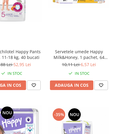
Servetele umede Happy
chilotel Happy Pants
Milk&Honey, 1 pachet, 64
, 11-18 kg, 40 bucati
bucati
10,11 Lei
6,57 Lei
,88 Lei
52,95 Lei
IN STOC
IN STOC
ADAUGA IN COS
GA IN COS
NOU
-35%
NOU