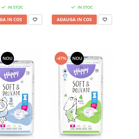
IN STOC
IN STOC
GA IN COS
ADAUGA IN COS
NOU
-47%
NOU