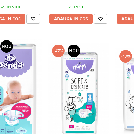
IN STOC
IN STOC
A IN COS
ADAUGA IN COS
ADAU
NOU
-47%
NOU
-47%