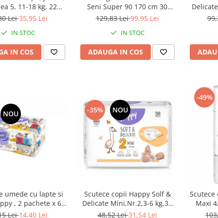
a 5, 11-18 kg, 22
Seni Super 90 170 cm 30
Delicat
bucati
Bucati
30 Lei
35,95 Lei
129,83 Lei
99,95 Lei
99,
IN STOC
IN STOC
A IN COS
ADAUGA IN COS
ADAU
-49%
-35%
NOU
NOU
e umede cu lapte si
Scutece copii Happy Solf &
Scutece 
ppy , 2 pachete x 64
Delicate Mini,Nr.2,3-6 kg,38
Maxi 4,
ati, 128 bucati
buc
15 Lei
14,40 Lei
48,52 Lei
31,54 Lei
103