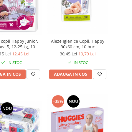
Aleze Igienice Copii, Happy
 copii Happy Junior,
90x60 cm, 10 buc
ea 5, 12-25 kg, 10
bucati
30,45 Lei
19,79 Lei
15 Lei
12,45 Lei
IN STOC
IN STOC
ADAUGA IN COS
GA IN COS
-35%
NOU
NOU