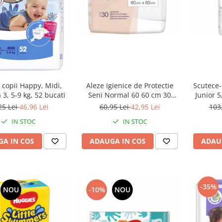
 copii Happy, Midi,
Aleze Igienice de Protectie
Scutece-
3, 5-9 kg, 52 bucati
Seni Normal 60 60 cm 30
Junior 5
Bucati
25 Lei
46,96 Lei
60,95 Lei
42,95 Lei
103
IN STOC
IN STOC
A IN COS
ADAUGA IN COS
ADAU
-35%
NOU
-10%
NOU