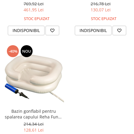
cm, Alb
volum 10 l , PVC, Alb
769,92 Lei
216,78 Lei
461,95 Lei
130,07 Lei
STOC EPUIZAT
STOC EPUIZAT
INDISPONIBIL
INDISPONIBIL
-40%
NOU
Bazin gonflabil pentru
spalarea capului Reha Fund,
PVC, volum 10 l, Alb
214,34 Lei
128,61 Lei