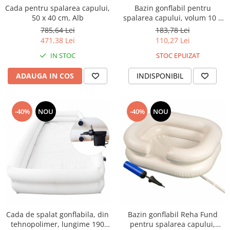
Cada pentru spalarea capului,
Bazin gonflabil pentru
Trimmere si Fierastrae
50 x 40 cm, Alb
spalarea capului, volum 10 l,
PVC, Alb
Uscătoare de Păr
785,64 Lei
183,78 Lei
471,38 Lei
110,27 Lei
IN STOC
STOC EPUIZAT
ADAUGA IN COS
INDISPONIBIL
-40%
NOU
-40%
NOU
Cada de spalat gonflabila, din
Bazin gonflabil Reha Fund
tehnopolimer, lungime 190
pentru spalarea capului,