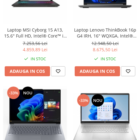
Laptop MSI Cyborg 15 A13,
Laptop Lenovo ThinkBook 16p
15.6" Full HD, Intel® Core™ i5
G4 IRH, 16" WQXGA, Intel®
13420H pana la 4.6 GHz, 16
Core™ i7 13700H pana la 5
7.253,56 Lei
12.948,50 Lei
GB RAM DDR5 5200, 512 GB
GHz, 16 GB RAM DDr5 5200, 1
4.859,89 Lei
8.675,50 Lei
SSD, NVIDIA® GeForce® RTX
TB SSD, NVIDIA® GeForce®
IN STOC
IN STOC
4050 6 GB, Free Dos,
RTX 4060 8 GB, Windows 11
Translucent Black
Pro, Storm Grey
ADAUGA IN COS
ADAUGA IN COS
-33%
NOU
-33%
NOU