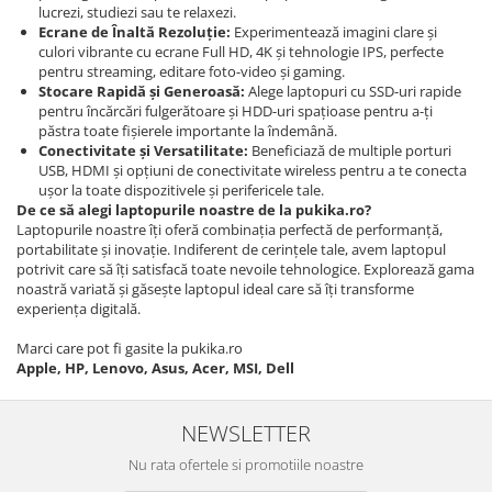
lucrezi, studiezi sau te relaxezi.
Ecrane de Înaltă Rezoluție:
Experimentează imagini clare și
culori vibrante cu ecrane Full HD, 4K și tehnologie IPS, perfecte
pentru streaming, editare foto-video și gaming.
Stocare Rapidă și Generoasă:
Alege laptopuri cu SSD-uri rapide
pentru încărcări fulgerătoare și HDD-uri spațioase pentru a-ți
păstra toate fișierele importante la îndemână.
Conectivitate și Versatilitate:
Beneficiază de multiple porturi
USB, HDMI și opțiuni de conectivitate wireless pentru a te conecta
ușor la toate dispozitivele și perifericele tale.
De ce să alegi laptopurile noastre de la pukika.ro?
Laptopurile noastre îți oferă combinația perfectă de performanță,
portabilitate și inovație. Indiferent de cerințele tale, avem laptopul
potrivit care să îți satisfacă toate nevoile tehnologice. Explorează gama
noastră variată și găsește laptopul ideal care să îți transforme
experiența digitală.
Marci care pot fi gasite la pukika.ro
Apple, HP, Lenovo, Asus, Acer, MSI, Dell
NEWSLETTER
Nu rata ofertele si promotiile noastre