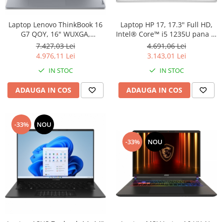
Laptop HP 17, 17.3" Full HD,
Laptop Lenovo ThinkBook 16
Intel® Core™ i5 1235U pana la
G7 QOY, 16" WUXGA,
4.4 GHz, 8 GB RAM DDR4
Qualcomm Snapdragon X Plus
4.691,06 Lei
7.427,03 Lei
3200, 512 GB SSD, Intel Iris Xᵉ
X1P-42-100 pana la 3.4 GHz,
3.143,01 Lei
4.976,11 Lei
Graphics, Windows 11 Home,
32 GB RAM LPDDR5x 8448, 1
IN STOC
IN STOC
Natural Silver
TB SSD, Qualcomm Adreno
GPU, Windows 11 Pro, Luna
ADAUGA IN COS
ADAUGA IN COS
Grey
-33%
NOU
-33%
NOU