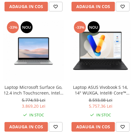
ADAUGA IN COS
ADAUGA IN COS
-33%
NOU
-33%
NOU
Laptop Microsoft Surface Go,
Laptop ASUS Vivobook S 14,
12.4 inch Touchscreen, Intel®
14" WUXGA, Intel® Core™
Core™ i5 1035G1 pana la 3.6
Ultra 5 125H pana la 4.5 GHz,
5.774,93 Lei
8.593,08 Lei
GHz, 8 GB RAM LPDDR4x, 256
16 GB RAM LPDDR5x, 512 GB
3.869,20 Lei
5.757,36 Lei
GB SSD, Intel® UHD Graphics,
SSD, Intel Arc Graphics,
IN STOC
IN STOC
Windows 10 Pro, Platinum
Windows 11 Pro, Neutral
Black
ADAUGA IN COS
ADAUGA IN COS