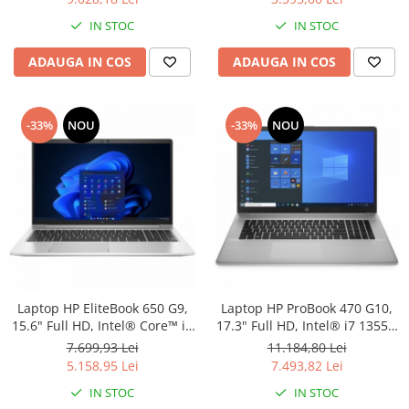
NVIDIA® GeForce® RTX 4060
SSD, Intel UHD Graphics, Free
IN STOC
IN STOC
8 GB, Free Dos, Black
DOS, Iron Grey
ADAUGA IN COS
ADAUGA IN COS
-33%
NOU
-33%
NOU
Laptop HP EliteBook 650 G9,
Laptop HP ProBook 470 G10,
15.6" Full HD, Intel® Core™ i5
17.3" Full HD, Intel® i7 1355U
1235U pana la 4.4 GHz, 16 GB
pana la 5 GHz, 16 GB RAM
7.699,93 Lei
11.184,80 Lei
RAM DDR4 3200, 512 GB SSD,
DDR4, 1TB SSD, Windows 11
5.158,95 Lei
7.493,82 Lei
Intel Iris Xᵉ Graphics,
Pro, Silver
IN STOC
IN STOC
Windows 11 Pro, Silver