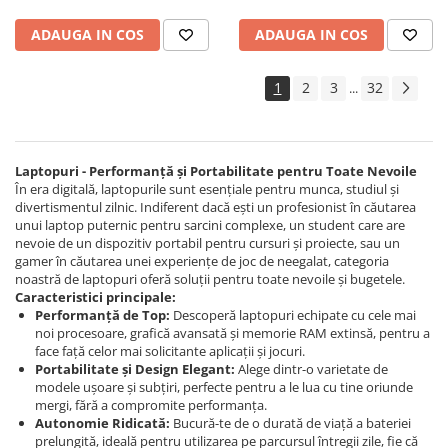
ADAUGA IN COS
ADAUGA IN COS
1
2
3
32
...
Laptopuri - Performanță și Portabilitate pentru Toate Nevoile
În era digitală, laptopurile sunt esențiale pentru munca, studiul și
divertismentul zilnic. Indiferent dacă ești un profesionist în căutarea
unui laptop puternic pentru sarcini complexe, un student care are
nevoie de un dispozitiv portabil pentru cursuri și proiecte, sau un
gamer în căutarea unei experiențe de joc de neegalat, categoria
noastră de laptopuri oferă soluții pentru toate nevoile și bugetele.
Caracteristici principale:
Performanță de Top:
Descoperă laptopuri echipate cu cele mai
noi procesoare, grafică avansată și memorie RAM extinsă, pentru a
face față celor mai solicitante aplicații și jocuri.
Portabilitate și Design Elegant:
Alege dintr-o varietate de
modele ușoare și subțiri, perfecte pentru a le lua cu tine oriunde
mergi, fără a compromite performanța.
Autonomie Ridicată:
Bucură-te de o durată de viață a bateriei
prelungită, ideală pentru utilizarea pe parcursul întregii zile, fie că