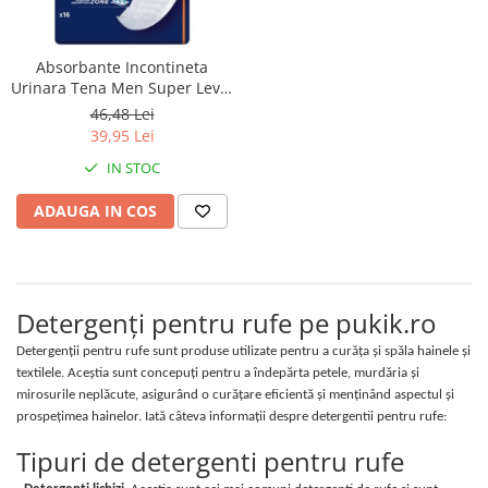
Manere pentru Ridicare
Hard Disk-uri
Masute pentru Pat
Imprimante
Absorbante Incontineta
Perne Ortopedice
Urinara Tena Men Super Level
Mașini de găurit și înșurubat
Paturi Medicale
3, 16 bucati
46,48 Lei
Memorii RAM
Centuri Ajutatoare Locomotie
39,95 Lei
Mixere, tocatoare & roboti de
IN STOC
Perne de Reabilitare
bucatarie
Protectii Saltea
ADAUGA IN COS
Mixere
Termometre
Roboți de Bucătărie
Tensiometre
Monitoare
Pulsoximetru
Perii de Păr Electrice
Detergenți pentru rufe pe pukik.ro
Bideuri
Plite
Detergenții pentru rufe sunt produse utilizate pentru a curăța și spăla hainele și
Aparate de Masaj
textilele. Aceștia sunt concepuți pentru a îndepărta petele, murdăria și
Plăci de Bază
mirosurile neplăcute, asigurând o curățare eficientă și menținând aspectul și
Plăci Video
prospețimea hainelor. Iată câteva informații despre detergentii pentru rufe:
Polizoare Unghiulare
Tipuri de detergenti pentru rufe
Storcătoare Citrice