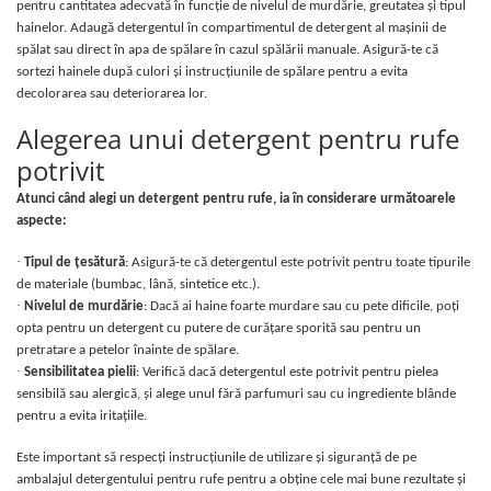
pentru cantitatea adecvată în funcție de nivelul de murdărie, greutatea și tipul
hainelor. Adaugă detergentul în compartimentul de detergent al mașinii de
spălat sau direct în apa de spălare în cazul spălării manuale. Asigură-te că
sortezi hainele după culori și instrucțiunile de spălare pentru a evita
decolorarea sau deteriorarea lor.
Alegerea unui detergent pentru rufe
potrivit
Atunci când alegi un detergent pentru rufe, ia în considerare următoarele
aspecte:
·
Tipul de țesătură
: Asigură-te că detergentul este potrivit pentru toate tipurile
de materiale (bumbac, lână, sintetice etc.).
·
Nivelul de murdărie
: Dacă ai haine foarte murdare sau cu pete dificile, poți
opta pentru un detergent cu putere de curățare sporită sau pentru un
pretratare a petelor înainte de spălare.
·
Sensibilitatea pielii
: Verifică dacă detergentul este potrivit pentru pielea
sensibilă sau alergică, și alege unul fără parfumuri sau cu ingrediente blânde
pentru a evita iritațiile.
Este important să respecți instrucțiunile de utilizare și siguranță de pe
ambalajul detergentului pentru rufe pentru a obține cele mai bune rezultate și