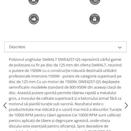
Trimmere si Fierastrae
Uscătoare de Păr
Descriere
Polizorul unghiular DeWALT DWE4257-QS reprezintă vârful gamei
de polizoare cu fir pe disc de 125 mm din oferta DeWALT, reunind
o putere de 1500W cu o construcție robustă destinată utilizării
profesionale intensive.1500W - putere de categorie superioară pe
disc de 125 mm Cu un motor de 1500W, DWE4257-QS depășește
semnificativ modelele standard de 800-950W din aceeași clasă de
disc. Această putere sporită permite tăierea rapidă a metalului
gros, a inoxului de calitate superioară și a betonului armat fără ca
motorul să piardă turație sub sarcină. Rezultatul este o
productivitate mai ridicată și o uzură mai mică a discurilor.Turație
de 10000 RPM pentru tăieri agresive Cei 10000 RPM sunt calibrați
pentru aplicații de tăiere și degroșare agresivă, unde viteza
discului este esențială pentru eficiență. Spre deosebire de