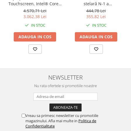
Touchscreen, Intel® Core™
stelară N-1 a
i5 1334U pana la 4.6 GHz,
Mandalorianului 75325, 412
4.570,71 Lei
444,78 Lei
12 GB RAM DDR5 4800, 512
piese
3.062,38 Lei
355,82 Lei
GB SSD, Intel Iris Xᵉ
IN STOC
IN STOC
Graphics, Windows 11
Home, Silver
ADAUGA IN COS
ADAUGA IN COS
NEWSLETTER
Nu rata ofertele si promotiile noastre
Vreau sa primesc newsletter cu promotiile
magazinului. Afla mai multe in
Politica de
Confidentialitate