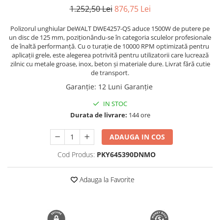
Manere pentru Ridicare
1.252,50 Lei
876,75 Lei
Hard Disk-uri
Masute pentru Pat
Polizorul unghiular DeWALT DWE4257-QS aduce 1500W de putere pe
Imprimante
Perne Ortopedice
un disc de 125 mm, poziționându-se în categoria sculelor profesionale
Mașini de găurit și înșurubat
Paturi Medicale
de înaltă performanță. Cu o turație de 10000 RPM optimizată pentru
aplicații grele, este alegerea potrivită pentru utilizatorii care lucrează
Memorii RAM
Centuri Ajutatoare Locomotie
zilnic cu metale groase, inox, beton și materiale dure. Livrat fără cutie
de transport.
Mixere, tocatoare & roboti de
Perne de Reabilitare
bucatarie
Garanție
:
12 Luni Garanție
Protectii Saltea
Mixere
IN STOC
Termometre
Roboți de Bucătărie
Durata de livrare:
144 ore
Tensiometre
Monitoare
ADAUGA IN COS
Pulsoximetru
Perii de Păr Electrice
Bideuri
Cod Produs:
PKY645390DNMO
Plite
Aparate de Masaj
Plăci de Bază
Adauga la Favorite
Plăci Video
Polizoare Unghiulare
Storcătoare Citrice