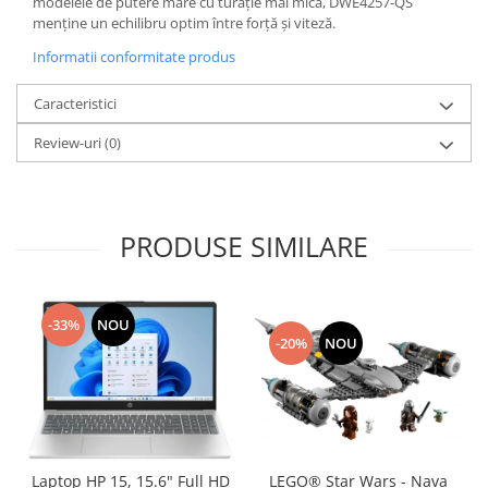
modelele de putere mare cu turație mai mică, DWE4257-QS
menține un echilibru optim între forță și viteză.
Informatii conformitate produs
Caracteristici
Review-uri
(0)
PRODUSE SIMILARE
-33%
NOU
-20%
NOU
Laptop HP 15, 15.6" Full HD
LEGO® Star Wars - Nava