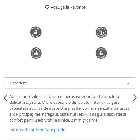
Adauga la Favorite
Trimmere si Fierastrae
Uscătoare de Păr
Descriere
Absorbante zilnice subţiri, cu înveliş exterior foarte moale şi
delicat, StaySofti. Micro capsulele din stratul interior asigură
capacitate sporită de absorbţie şi astfel conferă senzaţia de uscat
şi de prospeţime întrega zi. Sistemul Flexi-Fit asigură discreţie şi
confort pentru activităţile zilnice. 2 mm grosime.
Informatii conformitate produs