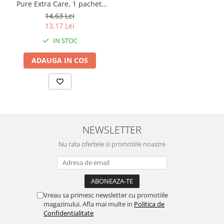
Pure Extra Care, 1 pachet,
56 bucati
14,63 Lei
13,17 Lei
IN STOC
ADAUGA IN COS
NEWSLETTER
Nu rata ofertele si promotiile noastre
Vreau sa primesc newsletter cu promotiile
magazinului. Afla mai multe in
Politica de
Confidentialitate