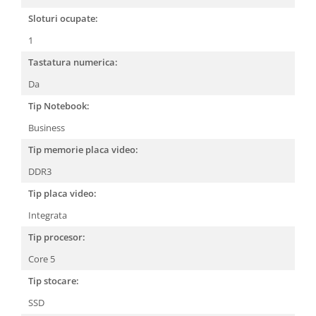
Sloturi ocupate:
1
Tastatura numerica:
Da
Tip Notebook:
Business
Tip memorie placa video:
DDR3
Tip placa video:
Integrata
Tip procesor:
Core 5
Tip stocare:
SSD