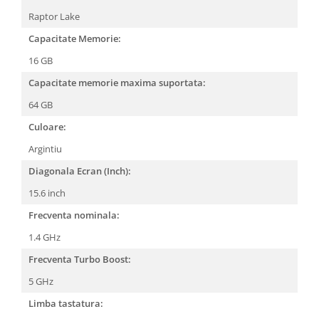
Raptor Lake
Capacitate Memorie:
16 GB
Capacitate memorie maxima suportata:
64 GB
Culoare:
Argintiu
Diagonala Ecran (Inch):
15.6 inch
Frecventa nominala:
1.4 GHz
Frecventa Turbo Boost:
5 GHz
Limba tastatura: