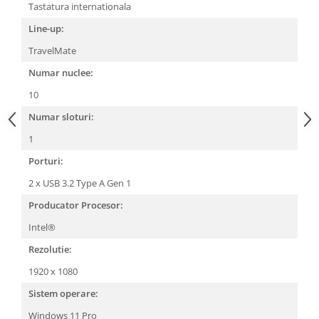
Tastatura internationala
Line-up:
TravelMate
Numar nuclee:
10
Numar sloturi:
1
Porturi:
2 x USB 3.2 Type A Gen 1
Producator Procesor:
Intel®
Rezolutie:
1920 x 1080
Sistem operare:
Windows 11 Pro