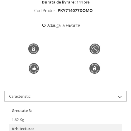
Durata de livrare:
144 ore
Trimmere si Fierastrae
Cod Produs:
PKY714077DOMO
Uscătoare de Păr
Adauga la Favorite
Caracteristici
Greutate 3:
1.62 Kg
Arhitectura: