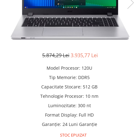
Manere pentru Ridicare
Hard Disk-uri
Masute pentru Pat
Imprimante
Perne Ortopedice
Mașini de găurit și înșurubat
Paturi Medicale
Memorii RAM
Centuri Ajutatoare Locomotie
Mixere, tocatoare & roboti de
Perne de Reabilitare
bucatarie
5.874,29 Lei
3.935,77 Lei
Protectii Saltea
Mixere
Model Procesor
:
120U
Termometre
Roboți de Bucătărie
Tip Memorie
:
DDR5
Tensiometre
Monitoare
Capacitate Stocare
:
512 GB
Pulsoximetru
Perii de Păr Electrice
Tehnologie Procesor
:
10 nm
Bideuri
Plite
Luminozitate
:
300 nt
Aparate de Masaj
Plăci de Bază
Format Display
:
Full HD
Plăci Video
Garanție
:
24 Luni Garanție
Polizoare Unghiulare
STOC EPUIZAT
Storcătoare Citrice