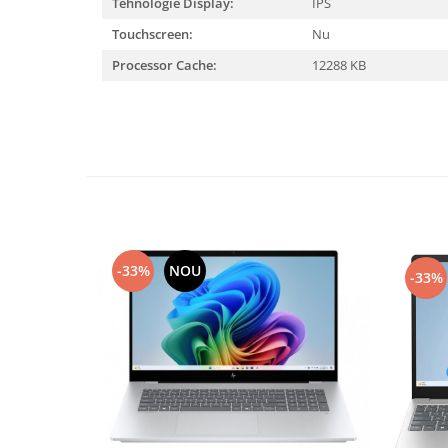
Tehnologie Display:
IPS
Touchscreen:
Nu
Processor Cache:
12288 KB
-33%
NOU
-33%