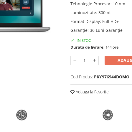
Tehnologie Procesor
:
10 nm
Luminozitate
:
300 nt
Format Display
:
Full HD+
Garanție
:
36 Luni Garanție
IN STOC
Durata de livrare:
144 ore
ADAUG
Cod Produs:
PKY976944DOMO
Adauga la Favorite