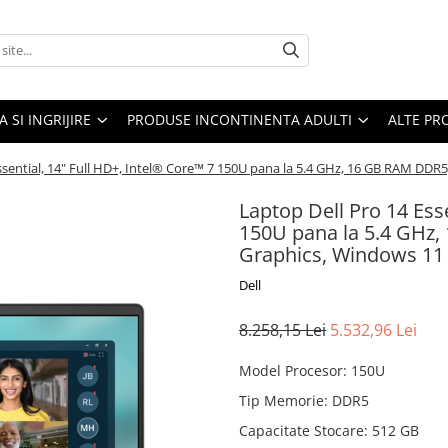
A SI INGRIJIRE
PRODUSE INCONTINENTA ADULTI
ALTE PR
ssential, 14" Full HD+, Intel® Core™ 7 150U pana la 5.4 GHz, 16 GB RAM DDR
Laptop Dell Pro 14 Esse
150U pana la 5.4 GHz,
Graphics, Windows 11 
Dell
8.258,15 Lei
5.532,96 Lei
Model Procesor
:
150U
Tip Memorie
:
DDR5
Capacitate Stocare
:
512 GB