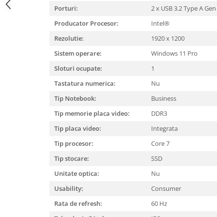
Porturi:
2 x USB 3.2 Type A Gen
Producator Procesor:
Intel®
Rezolutie:
1920 x 1200
Sistem operare:
Windows 11 Pro
Sloturi ocupate:
1
Tastatura numerica:
Nu
Tip Notebook:
Business
Tip memorie placa video:
DDR3
Tip placa video:
Integrata
Tip procesor:
Core 7
Tip stocare:
SSD
Unitate optica:
Nu
Usability:
Consumer
Rata de refresh:
60 Hz