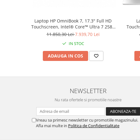
Laptop HP OmniBook 7, 17.3" Full HD
L
Touchscreen, Intel® Core™ Ultra 7 258V
Touchs
pana la 4.8 GHz, 32 GB RAM LPDDR5x, 1
pana la
11.850,30 Lei
7.939,70 Lei
TB SSD, NVIDIA® GeForce® RTX 4050 6
512 G
IN STOC
GB, Windows 11 Home, Silver
ADAUGA IN COS
NEWSLETTER
Nu rata ofertele si promotiile noastre
Vreau sa primesc newsletter cu promotiile magazinului.
Afla mai multe in
Politica de Confidentialitate