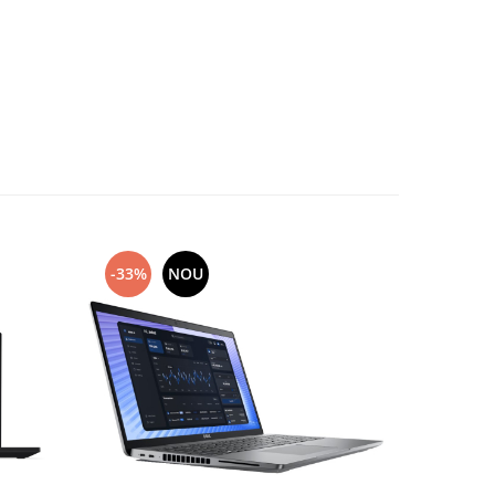
-33%
NOU
-33%