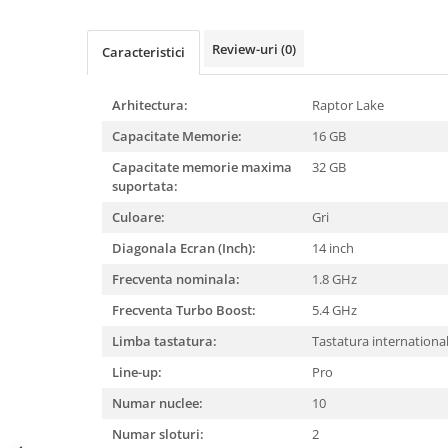
Mixere, tocatoare & roboti de
bucatarie
Review-uri
(0)
Caracteristici
Mixere
Roboți de Bucătărie
Arhitectura:
Raptor Lake
Monitoare
Capacitate Memorie:
16 GB
Perii de Păr Electrice
Capacitate memorie maxima
32 GB
Plite
suportata:
Plăci de Bază
Culoare:
Gri
Plăci Video
Diagonala Ecran (Inch):
14 inch
Polizoare Unghiulare
Frecventa nominala:
1.8 GHz
Storcătoare Citrice
Frecventa Turbo Boost:
5.4 GHz
Trimmere si Fierastrae
Limba tastatura:
Tastatura internationa
Uscătoare de Păr
Line-up:
Pro
Numar nuclee:
10
Numar sloturi:
2