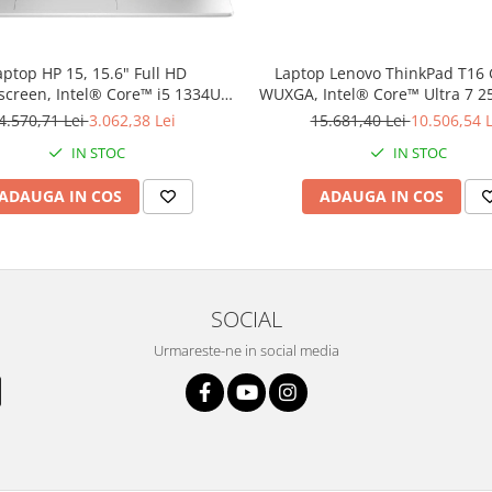
aptop HP 15, 15.6" Full HD
Laptop Lenovo ThinkPad T16 
creen, Intel® Core™ i5 1334U
WUXGA, Intel® Core™ Ultra 7 
 4.6 GHz, 12 GB RAM DDR5 4800,
la 5.2 GHz, 16 GB RAM DDR5 5
4.570,71 Lei
3.062,38 Lei
15.681,40 Lei
10.506,54 L
B SSD, Intel Iris Xᵉ Graphics,
GB SSD, Intel Graphics, Window
IN STOC
IN STOC
Windows 11 Home, Silver
Black
ADAUGA IN COS
ADAUGA IN COS
SOCIAL
Urmareste-ne in social media