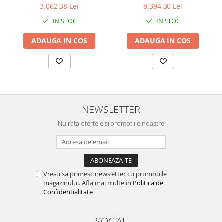
12 GB RAM DDR5 4800, 512
16 GB RAM DDR5 5600
3.062,38 Lei
8.394,30 Lei
GB SSD, Intel Iris Xᵉ
MT/s, 512 GB SSD, NVIDIA®
IN STOC
IN STOC
Graphics, Windows 11
RTX 500 Ada, Windows 11
Home, Silver
Pro, Grey
ADAUGA IN COS
ADAUGA IN COS
NEWSLETTER
Nu rata ofertele si promotiile noastre
Vreau sa primesc newsletter cu promotiile
magazinului. Afla mai multe in
Politica de
Confidentialitate
SOCIAL