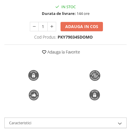
IN STOC
Trimmere si Fierastrae
Durata de livrare:
144 ore
Uscătoare de Păr
ADAUGA IN COS
Cod Produs:
PKY790345DOMO
Adauga la Favorite
Caracteristici