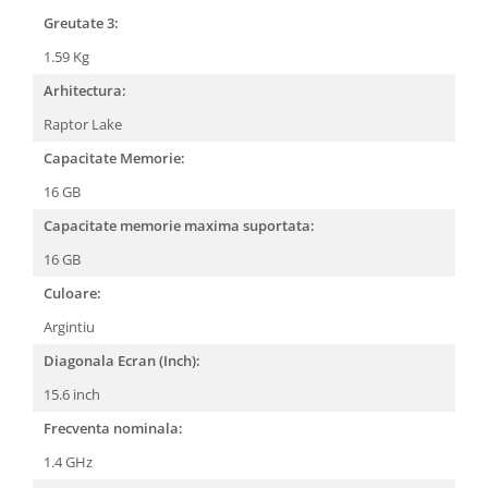
Greutate 3:
1.59 Kg
Arhitectura:
Raptor Lake
Capacitate Memorie:
16 GB
Capacitate memorie maxima suportata:
16 GB
Culoare:
Argintiu
Diagonala Ecran (Inch):
15.6 inch
Frecventa nominala:
1.4 GHz