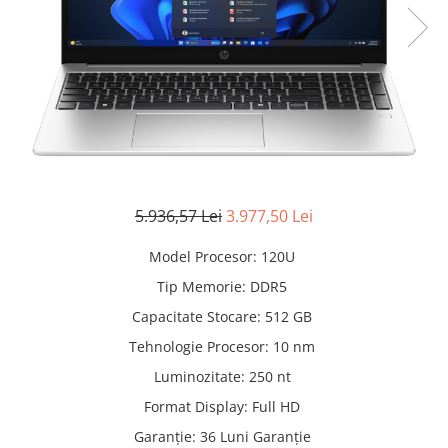
Manere pentru Ridicare
Hard Disk-uri
Masute pentru Pat
Imprimante
Perne Ortopedice
Mașini de găurit și înșurubat
Paturi Medicale
Memorii RAM
Centuri Ajutatoare Locomotie
Mixere, tocatoare & roboti de
Perne de Reabilitare
bucatarie
Protectii Saltea
Mixere
5.936,57 Lei
3.977,50 Lei
Termometre
Roboți de Bucătărie
Tensiometre
Monitoare
Model Procesor
:
120U
Pulsoximetru
Perii de Păr Electrice
Tip Memorie
:
DDR5
Bideuri
Capacitate Stocare
:
512 GB
Plite
Aparate de Masaj
Tehnologie Procesor
:
10 nm
Plăci de Bază
Luminozitate
:
250 nt
Plăci Video
Format Display
:
Full HD
Polizoare Unghiulare
Garanție
:
36 Luni Garanție
Storcătoare Citrice