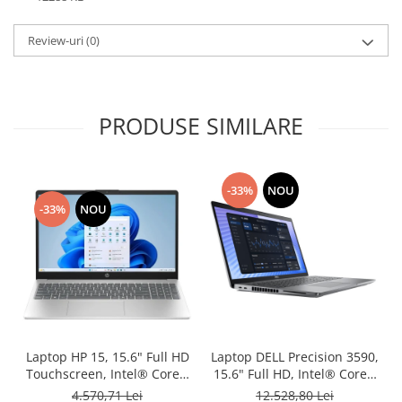
Review-uri
(0)
PRODUSE SIMILARE
-33%
NOU
-33%
NOU
Laptop HP 15, 15.6" Full HD
Laptop DELL Precision 3590,
Touchscreen, Intel® Core™
15.6" Full HD, Intel® Core™
i5 1334U pana la 4.6 GHz,
Ultra 7 165H pana la 5 GHz,
4.570,71 Lei
12.528,80 Lei