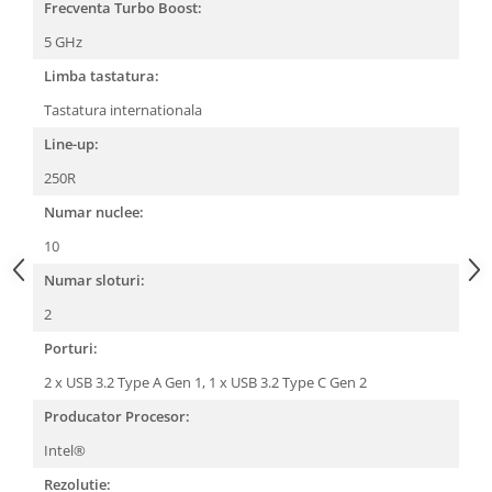
Frecventa Turbo Boost:
5 GHz
Limba tastatura:
Tastatura internationala
Line-up:
250R
Numar nuclee:
10
Numar sloturi:
2
Porturi:
2 x USB 3.2 Type A Gen 1,
1 x USB 3.2 Type C Gen 2
Producator Procesor:
Intel®
Rezolutie: