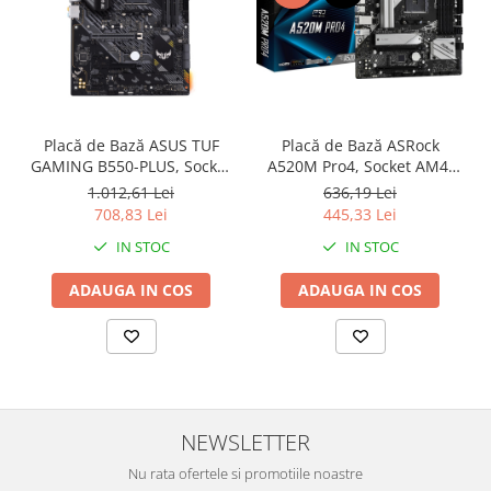
Placă de Bază ASUS TUF
Placă de Bază ASRock
GAMING B550-PLUS, Socket
A520M Pro4, Socket AM4,
AM4, Chipset AMD B550,
Chipset AMD A520, micro
1.012,61 Lei
636,19 Lei
ATX, Black
ATX, Black
708,83 Lei
445,33 Lei
IN STOC
IN STOC
ADAUGA IN COS
ADAUGA IN COS
NEWSLETTER
Nu rata ofertele si promotiile noastre