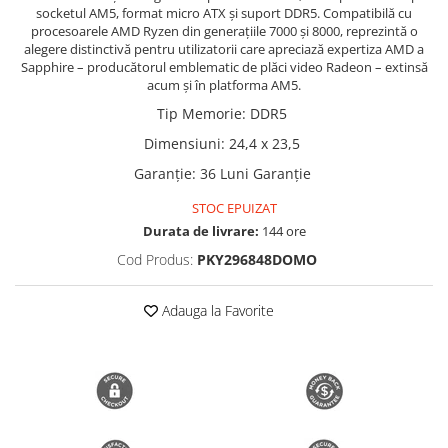
socketul AM5, format micro ATX și suport DDR5. Compatibilă cu
Trimmere si Fierastrae
procesoarele AMD Ryzen din generațiile 7000 și 8000, reprezintă o
alegere distinctivă pentru utilizatorii care apreciază expertiza AMD a
Uscătoare de Păr
Sapphire – producătorul emblematic de plăci video Radeon – extinsă
acum și în platforma AM5.
Tip Memorie
:
DDR5
Dimensiuni
:
24,4 x 23,5
Garanție
:
36 Luni Garanție
STOC EPUIZAT
Durata de livrare:
144 ore
Cod Produs:
PKY296848DOMO
Adauga la Favorite