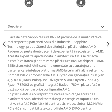
Descriere
Placa de bază Sapphire Pure B650M provine de la unul dintre cei
mai respectați parteneri AMD din industrie – Sapphire
Technology, producătorul de referință al plăcilor video AMD
Radeon cu peste două decenii de experiență în ecosistemul AMD.
Această expertiză aprofundată în arhitectura AMD se reflectă
direct în calitatea și optimizarea plăcii Pure B650M: chipsetul AMD
B650 și socketul AM5 sunt implementate cu acuratețea unui
partener care înțelege platforma AMD la cel mai înalt nivel tehnic.
Compatibilă cu procesoarele AMD Ryzen din generațiile 7000 (Zen
4) și 8000 (Hawk Point), inclusiv Ryzen 5 7600, Ryzen 7 7700X și
Ryzen 7 8700G cu grafică integrată Radeon 780M, placa oferă o
bază solidă pentru orice configurație AM5.
Chipsetul AMD B650 reprezintă nivelul mid-range accesibil al
platformei AM5, oferind toate funcțiile esențiale: suport DDR5
nativ, interfață PCIe 4.0 x16 pentru plăci video, sloturi M.2 NVMe
PCIe 4.0 și compatibilitate cu profilele AMD EXPO pentru