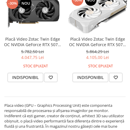
-30%
NOU
Placă Video Zotac Twin Edge
Placă Video Zotac Twin Edge
OC NVIDIA GeForce RTX 5070,
OC NVIDIA GeForce RTX 5070,
12 GB GDDR7, PCIe x16 5.0,
12 GB GDDR7, PCIe x16 5.0,
5.782,50 Lei
5.864,29 Lei
192 bit, Black
192 bit, White
4.047,75 Lei
4.105,00 Lei
STOC EPUIZAT
STOC EPUIZAT
INDISPONIBIL
INDISPONIBIL
Placa video (GPU – Graphics Processing Unit) este componenta
responsabilă de procesarea și afișarea imaginilor pe monitor.
Indiferent că ești gamer, creator de conținut, arhitect 3D sau utilizator
obișnuit, o placă video performantă face diferența dintre o experiență
fluidă și una frustrantă. În magazinul nostru găsești cele mai bune