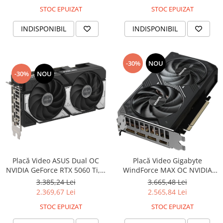
STOC EPUIZAT
STOC EPUIZAT
INDISPONIBIL
INDISPONIBIL
-30%
NOU
-30%
NOU
Placă Video ASUS Dual OC
Placă Video Gigabyte
NVIDIA GeForce RTX 5060 Ti, 8
WindForce MAX OC NVIDIA
GB GDDR7, PCIe 5.0, 128 bit,
GeForce RTX 5060 Ti, 8 GB
3.385,24 Lei
3.665,48 Lei
Black
GDDR7, PCIe 5.0, 128 bit,
2.369,67 Lei
2.565,84 Lei
Black
STOC EPUIZAT
STOC EPUIZAT