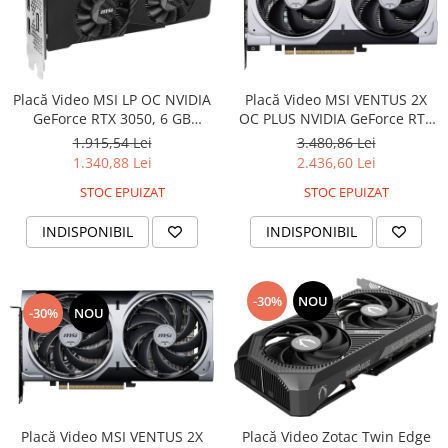
Placă Video MSI VENTUS 2X
Placă Video MSI LP OC NVIDIA
OC PLUS NVIDIA GeForce RTX
GeForce RTX 3050, 6 GB
5060 Ti, 8 GB GDDR7, PCIe x16
GDDR6, PCIe x8 4.0, 96 bit,
3.480,86 Lei
1.915,54 Lei
5.0, 128 bit, Silver
Black
2.436,60 Lei
1.340,88 Lei
STOC EPUIZAT
STOC EPUIZAT
INDISPONIBIL
INDISPONIBIL
-30%
NOU
-30%
NOU
Placă Video MSI VENTUS 2X
Placă Video Zotac Twin Edge