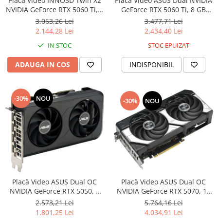
Placă Video INNO3D Twin X2
Placă Video ASUS Dual NVIDIA
NVIDIA GeForce RTX 5060 Ti, 8
GeForce RTX 5060 Ti, 8 GB
Trimmere si Fierastrae
GB GDDR7, PCIe 5.0, 128 bit,
GDDR7, PCIe 5.0, 128 bit,
3.063,26 Lei
3.477,71 Lei
Uscătoare de Păr
Black
Black
2.144,28 Lei
2.434,40 Lei
IN STOC
STOC EPUIZAT
ADAUGA IN COS
INDISPONIBIL
-30%
NOU
-30%
NOU
Placă Video ASUS Dual OC
Placă Video ASUS Dual OC
NVIDIA GeForce RTX 5070, 12
NVIDIA GeForce RTX 5050, 8
GB GDDR7, PCIe 5.0, 192 bit,
GB GDDR6, PCIe 5.0, 128 bit,
5.764,16 Lei
2.573,21 Lei
Black
Black
4.034,91 Lei
1.801,25 Lei