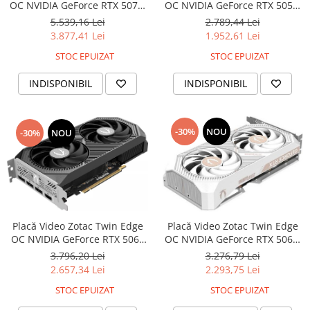
OC NVIDIA GeForce RTX 5070,
OC NVIDIA GeForce RTX 5050,
12 GB GDDR7, PCIe 5.0, 192
8 GB GDDR6, PCIe x8 5.0, 128
5.539,16 Lei
2.789,44 Lei
bit, Black
bit, Black
3.877,41 Lei
1.952,61 Lei
STOC EPUIZAT
STOC EPUIZAT
INDISPONIBIL
INDISPONIBIL
-30%
NOU
-30%
NOU
Placă Video Zotac Twin Edge
Placă Video Zotac Twin Edge
OC NVIDIA GeForce RTX 5060
OC NVIDIA GeForce RTX 5060,
Ti, 8 GB GDDR7, PCIe x8 5.0,
8 GB GDDR7, PCIe x8 5.0, 128
3.796,20 Lei
3.276,79 Lei
128 bit, Black
bit, White
2.657,34 Lei
2.293,75 Lei
STOC EPUIZAT
STOC EPUIZAT