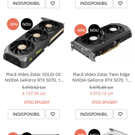
INDISPONIBIL
INDISPONIBIL
-30%
NOU
-30%
NOU
Placă Video Zotac SOLID OC
Placă Video Zotac Twin Edge
NVIDIA GeForce RTX 5070, 12
NVIDIA GeForce RTX 5070, 12
GB GDDR7, PCIe x16 5.0, 192
GB GDDR7, PCIe x16 5.0, 192
5.910,52 Lei
5.675,85 Lei
bit, Black
bit, Black
4.137,36 Lei
3.973,10 Lei
STOC EPUIZAT
STOC EPUIZAT
INDISPONIBIL
INDISPONIBIL
-30%
NOU