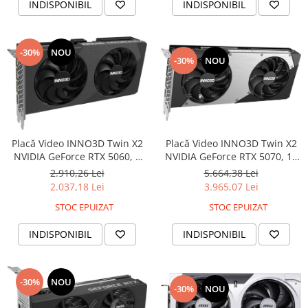
INDISPONIBIL
INDISPONIBIL
-30%
NOU
-30%
NOU
Placă Video INNO3D Twin X2
Placă Video INNO3D Twin X2
NVIDIA GeForce RTX 5060, 8
NVIDIA GeForce RTX 5070, 12
GB GDDR7, PCIe 5.0, 128 bit,
GB GDDR7, PCIe 5.0, 192 bit,
2.910,26 Lei
5.664,38 Lei
Black
Black
2.037,18 Lei
3.965,07 Lei
STOC EPUIZAT
STOC EPUIZAT
INDISPONIBIL
INDISPONIBIL
-30%
NOU
-30%
NOU