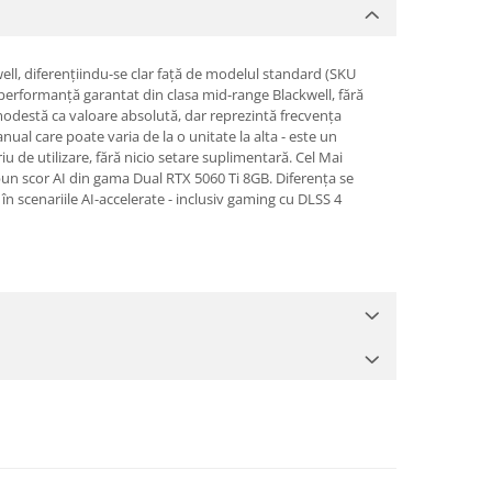
ll, diferențiindu-se clar față de modelul standard (SKU
erformanță garantat din clasa mid-range Blackwell, fără
odestă ca valoare absolută, dar reprezintă frecvența
al care poate varia de la o unitate la alta - este un
 de utilizare, fără nicio setare suplimentară. Cel Mai
un scor AI din gama Dual RTX 5060 Ti 8GB. Diferența se
în scenariile AI-accelerate - inclusiv gaming cu DLSS 4