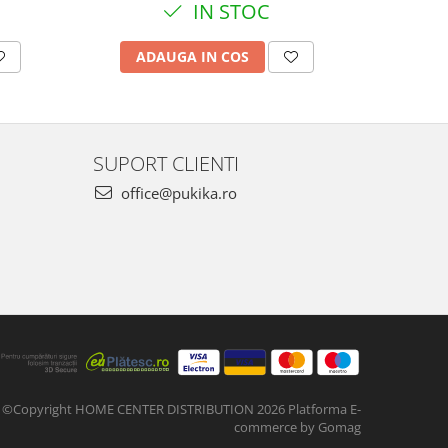
IN STOC
ADAUGA IN COS
SUPORT CLIENTI
office@pukika.ro
©Copyright HOME CENTER DISTRIBUTION 2026
Platforma E-
commerce by Gomag