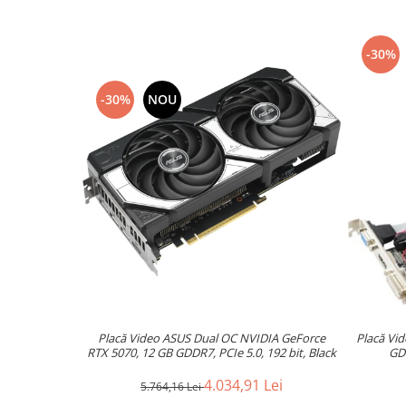
-30%
-30%
NOU
Placă Video ASUS Dual OC NVIDIA GeForce
Placă Vid
RTX 5070, 12 GB GDDR7, PCIe 5.0, 192 bit, Black
GDD
4.034,91 Lei
5.764,16 Lei