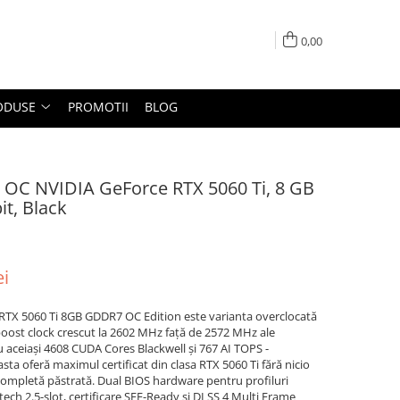
0,00
ODUSE
PROMOTII
BLOG
 OC NVIDIA GeForce RTX 5060 Ti, 8 GB
it, Black
ei
RTX 5060 Ti 8GB GDDR7 OC Edition este varianta overclocată
 boost clock crescut la 2602 MHz față de 2572 MHz ale
aceiași 4608 CUDA Cores Blackwell și 767 AI TOPS -
ta oferă maximul certificat din clasa RTX 5060 Ti fără nicio
completă păstrată. Dual BIOS hardware pentru profiluri
ech 2.5-slot, certificare SFF-Ready și DLSS 4 Multi Frame