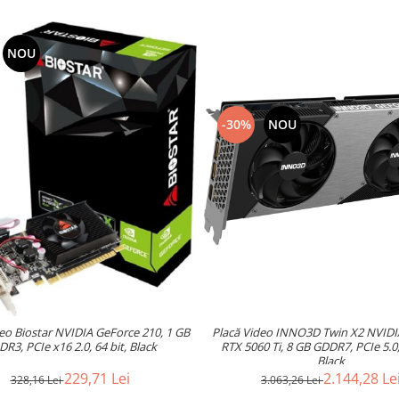
NOU
-30%
NOU
Placă Video INNO3D Twin X2 NVIDI
eo Biostar NVIDIA GeForce 210, 1 GB
RTX 5060 Ti, 8 GB GDDR7, PCIe 5.0,
R3, PCIe x16 2.0, 64 bit, Black
Black
2.144,28 Le
229,71 Lei
3.063,26 Lei
328,16 Lei