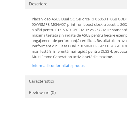
Mixere, tocatoare & roboti de
Descriere
bucatarie
Mixere
Placa video ASUS Dual OC GeForce RTX 5060 Ti 8GB GDDR7 O
Roboți de Bucătărie
90YV0MP3-M0NA00) printr-un boost clock crescut la 2602
a plăti pentru RTX 5070. 2602 MHz vs 2572 MHz standard 
Monitoare
maximă testată și validată de ASUS pentru fiecare exempl
Perii de Păr Electrice
angajament de performanță certificat. Rezultatul: un avan
Performant din Clasa Dual RTX 5060 Ti 8GB: Cu 767 AI TOP
Plite
manifestă în inferență mai rapidă pentru DLSS 4, procesare
Multi Frame Generation activ la setările maxime.
Plăci de Bază
Informatii conformitate produs
Plăci Video
Polizoare Unghiulare
Caracteristici
Storcătoare Citrice
Review-uri
(0)
Trimmere si Fierastrae
Uscătoare de Păr