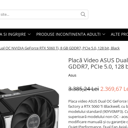
A SI INGRIJIRE
PRODUSE INCONTINENTA ADULTI
ALTE PR
al OC NVIDIA GeForce RTX 5060 Ti, 8 GB GDDR7, PCIe 5.0, 128 bit, Black
Placă Video ASUS Dual
GDDR7, PCIe 5.0, 128 b
Asus
3.385,24 Lei
2.369,67 L
Placa video ASUS Dual OC GeForce 
factory a RTX 5060 Ti Blackwell, cu
modelului standard (90YV0MP3). Cu 
superioară modelului non-OC - aceas
modificare manuală și cu garanție 
Quiet/Performance, Dual Fan Axial-t