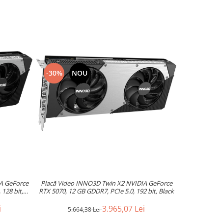
-30%
NOU
A GeForce
Placă Video INNO3D Twin X2 NVIDIA GeForce
 128 bit,
RTX 5070, 12 GB GDDR7, PCIe 5.0, 192 bit, Black
i
3.965,07 Lei
5.664,38 Lei