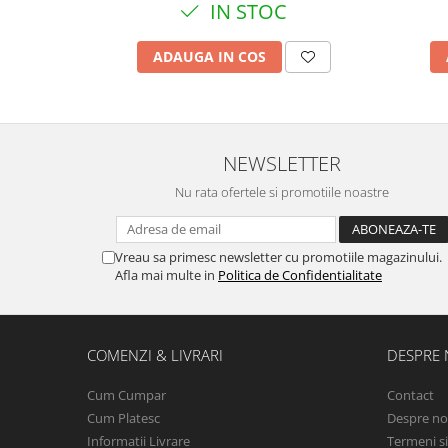
IN STOC
ADAUGA IN COS
NEWSLETTER
Nu rata ofertele si promotiile noastre
Vreau sa primesc newsletter cu promotiile magazinului.
Afla mai multe in
Politica de Confidentialitate
COMENZI & LIVRARI
DESPRE 
Cum Cumpar
Contact
Cum Platesc
Despre no
Informatii Livrare
Termeni si