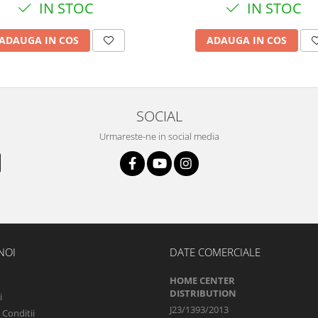
IN STOC
IN STOC
ADAUGA IN COS
ADAUGA IN COS
SOCIAL
Urmareste-ne in social media
NOI
DATE COMERCIALE
HOME CENTER
DISTRIBUTION
i
J23/1393/2013
 Conditii