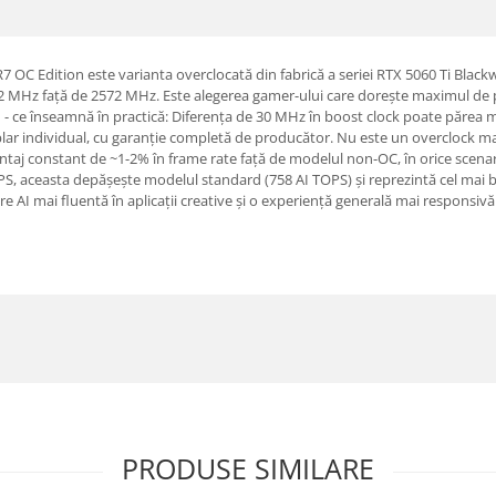
C Edition este varianta overclocată din fabrică a seriei RTX 5060 Ti Blackwe
 MHz față de 2572 MHz. Este alegerea gamer-ului care dorește maximul de p
- ce înseamnă în practică: Diferența de 30 MHz în boost clock poate părea m
ar individual, cu garanție completă de producător. Nu este un overclock manu
taj constant de ~1-2% în frame rate față de modelul non-OC, în orice scenariu
S, aceasta depășește modelul standard (758 AI TOPS) și reprezintă cel mai b
 AI mai fluentă în aplicații creative și o experiență generală mai responsivă 
PRODUSE SIMILARE