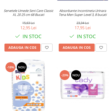
Trimmere si Fierastrae
Servetele Umede Seni Care Classic
Absorbante Incontineta Urinara
Uscătoare de Păr
XL 20 25 cm 68 Bucati
Tena Men Super Level 3, 8 bucati
15,63 Lei
23,34 Lei
12,95 Lei
17,95 Lei
IN STOC
IN STOC
ADAUGA IN COS
ADAUGA IN COS
-18%
NOU
-20%
NOU