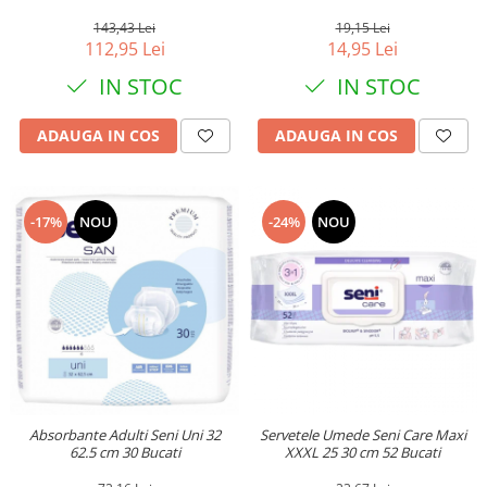
19,15 Lei
143,43 Lei
14,95 Lei
112,95 Lei
IN STOC
IN STOC
ADAUGA IN COS
ADAUGA IN COS
-17%
NOU
-24%
NOU
Absorbante Adulti Seni Uni 32
Servetele Umede Seni Care Maxi
62.5 cm 30 Bucati
XXXL 25 30 cm 52 Bucati