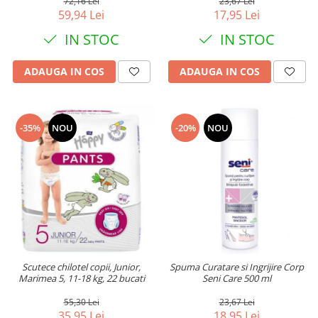
72,16 Lei
23,67 Lei
59,94 Lei
17,95 Lei
IN STOC
IN STOC
ADAUGA IN COS
ADAUGA IN COS
-35%
NOU
-20%
NOU
Scutece chilotel copii, Junior,
Spuma Curatare si Ingrijire Corp
Marimea 5, 11-18 kg, 22 bucati
Seni Care 500 ml
55,30 Lei
23,67 Lei
35,95 Lei
18,95 Lei