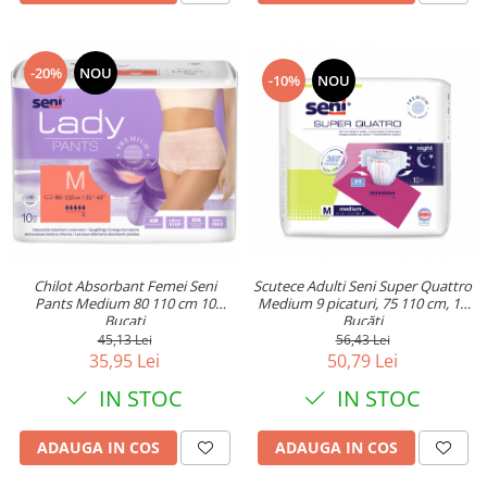
-20%
NOU
-10%
NOU
Scutece Adulti Seni Super Quattro
Chilot Absorbant Femei Seni
Medium 9 picaturi, 75 110 cm, 10
Pants Medium 80 110 cm 10
Bucăți
Bucati
56,43 Lei
45,13 Lei
50,79 Lei
35,95 Lei
IN STOC
IN STOC
ADAUGA IN COS
ADAUGA IN COS