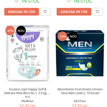
IN STOC
IN STOC
ADAUGA IN COS
ADAUGA IN COS
-47%
NOU
-10%
NOU
Scutece copii Happy Solf &
Absorbante Incontineta Urinara
Delicate New Born,Nr.1, 2-5 kg, 82
Tena Men Level 2, 10 bucati
buc
99,36 Lei
22,17 Lei
52,95 Lei
19,95 Lei