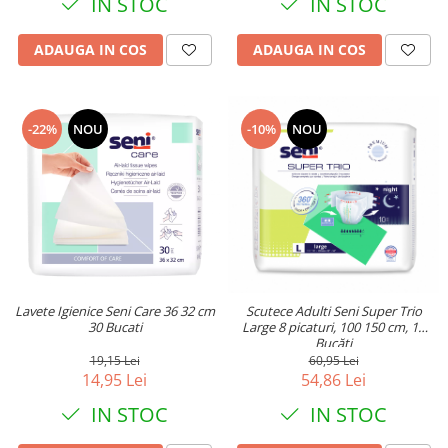
IN STOC
IN STOC
ADAUGA IN COS
ADAUGA IN COS
-10%
NOU
-22%
NOU
Lavete Igienice Seni Care 36 32 cm
Scutece Adulti Seni Super Trio
30 Bucati
Large 8 picaturi, 100 150 cm, 10
Bucăți
19,15 Lei
60,95 Lei
14,95 Lei
54,86 Lei
IN STOC
IN STOC