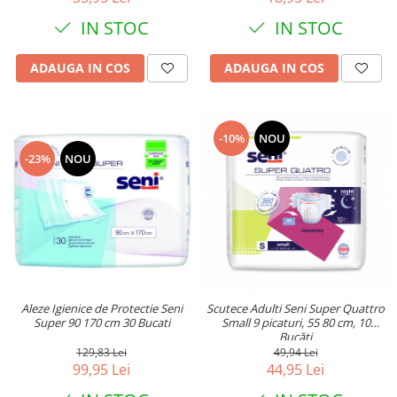
IN STOC
IN STOC
ADAUGA IN COS
ADAUGA IN COS
-10%
NOU
-23%
NOU
Aleze Igienice de Protectie Seni
Scutece Adulti Seni Super Quattro
Super 90 170 cm 30 Bucati
Small 9 picaturi, 55 80 cm, 10
Bucăți
129,83 Lei
49,94 Lei
99,95 Lei
44,95 Lei