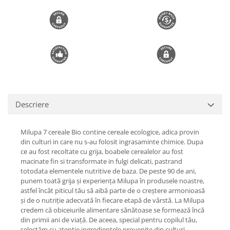
Trimmere si Fierastrae
Uscătoare de Păr
Descriere
Milupa 7 cereale Bio contine cereale ecologice, adica provin
din culturi in care nu s-au folosit ingrasaminte chimice. Dupa
ce au fost recoltate cu grija, boabele cerealelor au fost
macinate fin si transformate in fulgi delicati, pastrand
totodata elementele nutritive de baza. De peste 90 de ani,
punem toată grija şi experienţa Milupa în produsele noastre,
astfel încât piticul tău să aibă parte de o creştere armonioasă
şi de o nutriţie adecvată în fiecare etapă de vârstă. La Milupa
credem că obiceiurile alimentare sănătoase se formează încă
din primii ani de viaţă. De aceea, special pentru copilul tău,
selectăm cu atentie ingredientele provenite din culturi