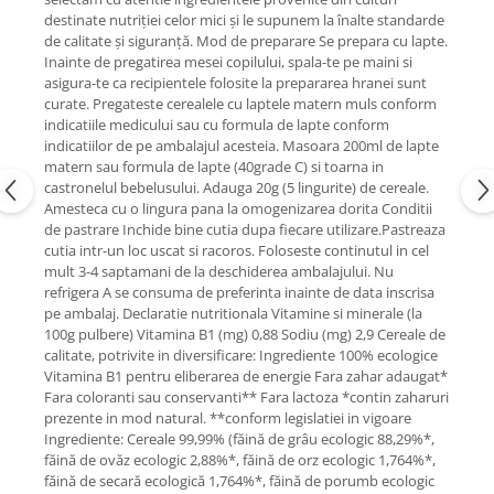
destinate nutriţiei celor mici şi le supunem la înalte standarde
de calitate şi siguranţă. Mod de preparare Se prepara cu lapte.
Inainte de pregatirea mesei copilului, spala-te pe maini si
asigura-te ca recipientele folosite la prepararea hranei sunt
curate. Pregateste cerealele cu laptele matern muls conform
indicatiile medicului sau cu formula de lapte conform
indicatiilor de pe ambalajul acesteia. Masoara 200ml de lapte
matern sau formula de lapte (40grade C) si toarna in
castronelul bebelusului. Adauga 20g (5 lingurite) de cereale.
Amesteca cu o lingura pana la omogenizarea dorita Conditii
de pastrare Inchide bine cutia dupa fiecare utilizare.Pastreaza
cutia intr-un loc uscat si racoros. Foloseste continutul in cel
mult 3-4 saptamani de la deschiderea ambalajului. Nu
refrigera A se consuma de preferinta inainte de data inscrisa
pe ambalaj. Declaratie nutritionala Vitamine si minerale (la
100g pulbere) Vitamina B1 (mg) 0,88 Sodiu (mg) 2,9 Cereale de
calitate, potrivite in diversificare: Ingrediente 100% ecologice
Vitamina B1 pentru eliberarea de energie Fara zahar adaugat*
Fara coloranti sau conservanti** Fara lactoza *contin zaharuri
prezente in mod natural. **conform legislatiei in vigoare
Ingrediente: Cereale 99,99% (făină de grâu ecologic 88,29%*,
făină de ovăz ecologic 2,88%*, făină de orz ecologic 1,764%*,
făină de secară ecologică 1,764%*, făină de porumb ecologic