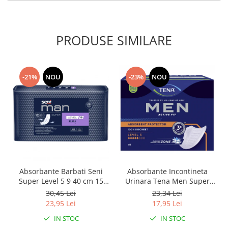
PRODUSE SIMILARE
-21%
NOU
-23%
NOU
Absorbante Barbati Seni
Absorbante Incontineta
Super Level 5 9 40 cm 15
Urinara Tena Men Super
Bucati
Level 3, 8 bucati
30,45 Lei
23,34 Lei
23,95 Lei
17,95 Lei
IN STOC
IN STOC