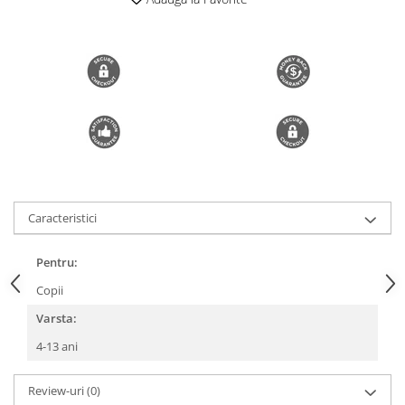
Trimmere si Fierastrae
Uscătoare de Păr
Caracteristici
Pentru:
Copii
Varsta:
4-13 ani
Review-uri
(0)