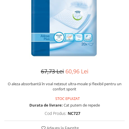
Manere pentru Ridicare
Hard Disk-uri
Masute pentru Pat
Imprimante
Perne Ortopedice
Mașini de găurit și înșurubat
Paturi Medicale
Memorii RAM
Centuri Ajutatoare Locomotie
Mixere, tocatoare & roboti de
Perne de Reabilitare
bucatarie
Protectii Saltea
Mixere
Termometre
Roboți de Bucătărie
67,73 Lei
60,96 Lei
Tensiometre
Monitoare
Pulsoximetru
Perii de Păr Electrice
O aleza absorbantă în voal nețesut ultra-moale și flexibil pentru un
confort sporit
Bideuri
Plite
Aparate de Masaj
STOC EPUIZAT
Plăci de Bază
Durata de livrare:
Cat putem de repede
Plăci Video
Cod Produs:
NC727
Polizoare Unghiulare
Storcătoare Citrice
Adauga la Favorite