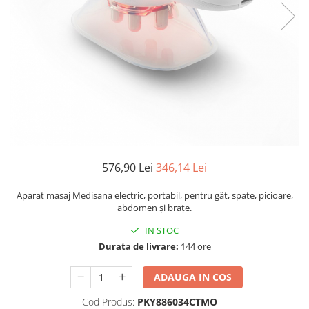
Manere pentru Ridicare
Hard Disk-uri
Masute pentru Pat
Imprimante
Perne Ortopedice
Mașini de găurit și înșurubat
Paturi Medicale
Memorii RAM
Centuri Ajutatoare Locomotie
Mixere, tocatoare & roboti de
Perne de Reabilitare
bucatarie
Protectii Saltea
Mixere
Termometre
Roboți de Bucătărie
576,90 Lei
346,14 Lei
Tensiometre
Monitoare
Pulsoximetru
Aparat masaj Medisana electric, portabil, pentru gât, spate, picioare,
Perii de Păr Electrice
abdomen și brațe.
Bideuri
Plite
IN STOC
Aparate de Masaj
Plăci de Bază
Durata de livrare:
144 ore
Plăci Video
ADAUGA IN COS
Polizoare Unghiulare
Cod Produs:
PKY886034CTMO
Storcătoare Citrice