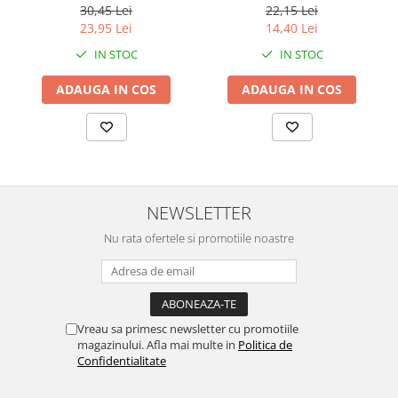
Bucati
64 bucati, 128 bucati
30,45 Lei
22,15 Lei
23,95 Lei
14,40 Lei
IN STOC
IN STOC
ADAUGA IN COS
ADAUGA IN COS
NEWSLETTER
Nu rata ofertele si promotiile noastre
Vreau sa primesc newsletter cu promotiile
magazinului. Afla mai multe in
Politica de
Confidentialitate