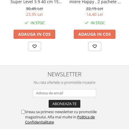
Super Level 5 9 40 cm 15
miere Happy , 2 pachete x
Bucati
64 bucati, 128 bucati
30,45 Lei
22,15 Lei
23,95 Lei
14,40 Lei
IN STOC
IN STOC
ADAUGA IN COS
ADAUGA IN COS
NEWSLETTER
Nu rata ofertele si promotiile noastre
Vreau sa primesc newsletter cu promotiile
magazinului. Afla mai multe in
Politica de
Confidentialitate