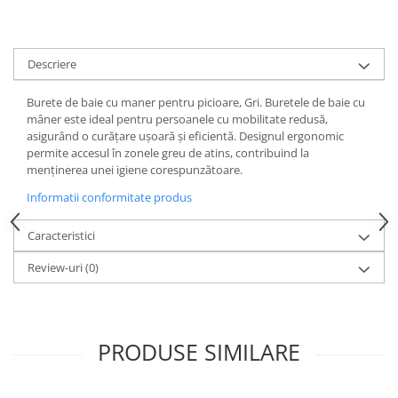
Trimmere si Fierastrae
Uscătoare de Păr
Descriere
Burete de baie cu maner pentru picioare, Gri. Buretele de baie cu
mâner este ideal pentru persoanele cu mobilitate redusă,
asigurând o curățare ușoară și eficientă. Designul ergonomic
permite accesul în zonele greu de atins, contribuind la
menținerea unei igiene corespunzătoare.
Informatii conformitate produs
Caracteristici
Review-uri
(0)
PRODUSE SIMILARE