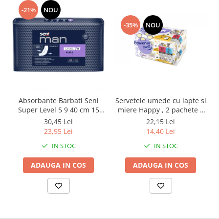
-21%
NOU
-35%
NOU
Absorbante Barbati Seni
Servetele umede cu lapte si
Super Level 5 9 40 cm 15
miere Happy , 2 pachete x
Bucati
64 bucati, 128 bucati
30,45 Lei
22,15 Lei
23,95 Lei
14,40 Lei
IN STOC
IN STOC
ADAUGA IN COS
ADAUGA IN COS