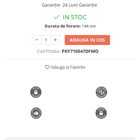
Garanție
:
24 Luni Garanție
Trimmere si Fierastrae
IN STOC
Uscătoare de Păr
Durata de livrare:
144 ore
ADAUGA IN COS
Cod Produs:
PKY710547DFMO
Adauga la Favorite