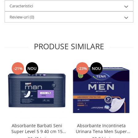
Caracteristici
Review-uri
(0)
PRODUSE SIMILARE
-21%
NOU
-23%
NOU
Absorbante Barbati Seni
Absorbante Incontineta
Super Level 5 9 40 cm 15
Urinara Tena Men Super
Bucati
Level 3, 8 bucati