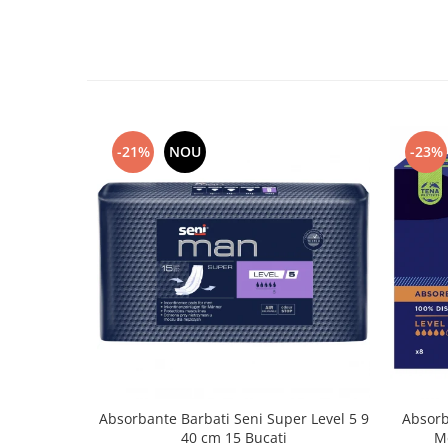
-21%
NOU
-23%
Absorbante Barbati Seni Super Level 5 9
Absorb
40 cm 15 Bucati
Me