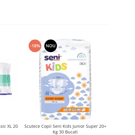
-18%
NOU
-20%
sic XL 20
Scutece Copii Seni Kids Junior Super 20+
Absorbant
Kg 30 Bucati