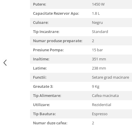
Mixere, tocatoare & roboti de
Putere:
1450 W
bucatarie
Capacitate Rezervor Apa:
1.8 L
Mixere
Culoare:
Negru
Roboți de Bucătărie
Tip Incastrare:
Standard
Monitoare
Numar produse preparate:
2
Perii de Păr Electrice
Presiune Pompa:
15 bar
Plite
Inaltime:
351 mm
Plăci de Bază
Latime:
238 mm
Plăci Video
Functii:
Setare grad macinare
Polizoare Unghiulare
Greutate 3:
9 Kg
Storcătoare Citrice
Tip Alimentare:
Cafea macinata
Trimmere si Fierastrae
Utilizare:
Rezidential
Uscătoare de Păr
Tip Bautura:
Espresso
Numar duze cafea:
2