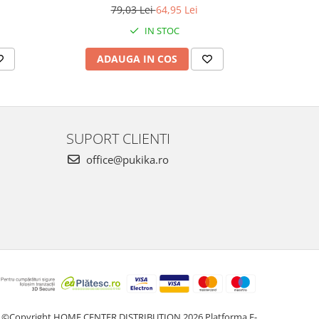
79,03 Lei
64,95 Lei
IN STOC
ADAUGA IN COS
AD
SUPORT CLIENTI
office@pukika.ro
©Copyright HOME CENTER DISTRIBUTION 2026
Platforma E-