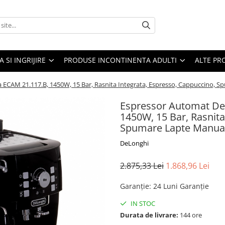
A SI INGRIJIRE
PRODUSE INCONTINENTA ADULTI
ALTE PR
 ECAM 21.117.B, 1450W, 15 Bar, Rasnita Integrata, Espresso, Cappuccino, S
Espressor Automat De’
1450W, 15 Bar, Rasnita
Spumare Lapte Manuala
DeLonghi
2.875,33 Lei
1.868,96 Lei
Garanție
:
24 Luni Garanție
IN STOC
Durata de livrare:
144 ore