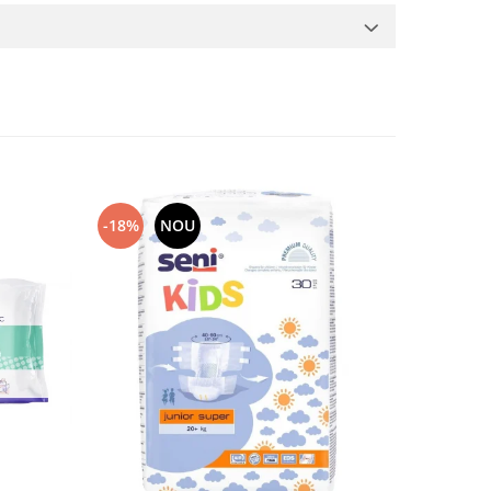
-18%
NOU
-23%