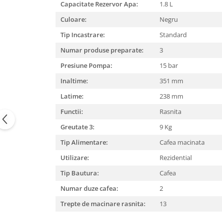
Capacitate Rezervor Apa:
1.8 L
Mixere, tocatoare & roboti de
bucatarie
Culoare:
Negru
Mixere
Tip Incastrare:
Standard
Roboți de Bucătărie
Numar produse preparate:
3
Monitoare
Presiune Pompa:
15 bar
Perii de Păr Electrice
Inaltime:
351 mm
Plite
Latime:
238 mm
Plăci de Bază
Functii:
Rasnita
Plăci Video
Greutate 3:
9 Kg
Polizoare Unghiulare
Tip Alimentare:
Cafea macinata
Storcătoare Citrice
Utilizare:
Rezidential
Trimmere si Fierastrae
Tip Bautura:
Cafea
Uscătoare de Păr
Numar duze cafea:
2
Trepte de macinare rasnita:
13