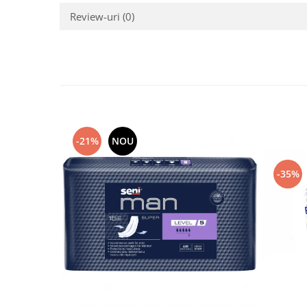
Review-uri
(0)
-21%
NOU
-35%