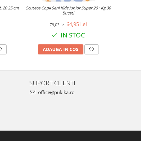
L 20 25 cm
Scutece Copii Seni Kids Junior Super 20+ Kg 30
Absorbant
Bucati
64,95 Lei
79,03 Lei
IN STOC
ADAUGA IN COS
AD
SUPORT CLIENTI
office@pukika.ro