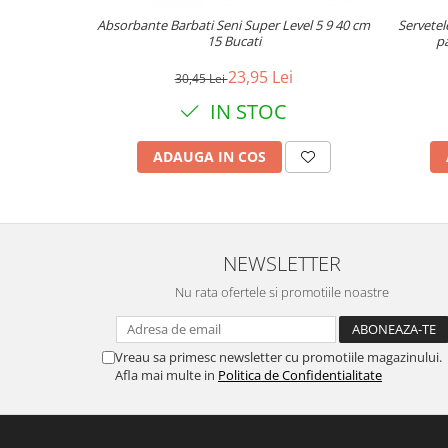
Absorbante Barbati Seni Super Level 5 9 40 cm
Servetel
15 Bucati
pa
23,95 Lei
30,45 Lei
IN STOC
ADAUGA IN COS
NEWSLETTER
Nu rata ofertele si promotiile noastre
Vreau sa primesc newsletter cu promotiile magazinului.
Afla mai multe in
Politica de Confidentialitate