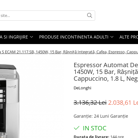
A SI INGRIJIRE
PRODUSE INCONTINENTA ADULTI
ALTE PR
S ECAM 21.117.SB, 1450W, 15 Bar, Râșniță Integrată, Cafea, Espresso, Cappuc
Espressor Automat De’
1450W, 15 Bar, Râșniță
Cappuccino, 1.8 L, Neg
DeLonghi
3.136,32 Lei
2.038,61 L
Garanție
:
24 Luni Garanție
IN STOC
Durata de livrare:
144 ore