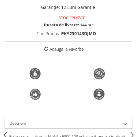
Trimmere si Fierastrae
Garanție
:
12 Luni Garanție
Uscătoare de Păr
STOC EPUIZAT
Durata de livrare:
144 ore
Cod Produs:
PKY230143DJMO
Adauga la Favorite
Descriere
Espressorul automat Melitta F300-103 este creat pentru iubitorii