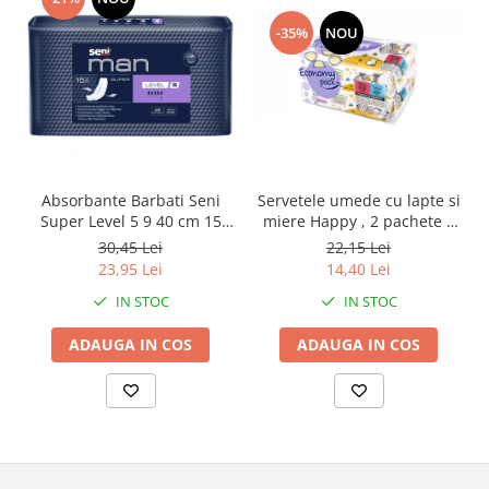
-35%
NOU
Absorbante Barbati Seni
Servetele umede cu lapte si
Super Level 5 9 40 cm 15
miere Happy , 2 pachete x
Bucati
64 bucati, 128 bucati
30,45 Lei
22,15 Lei
23,95 Lei
14,40 Lei
IN STOC
IN STOC
ADAUGA IN COS
ADAUGA IN COS