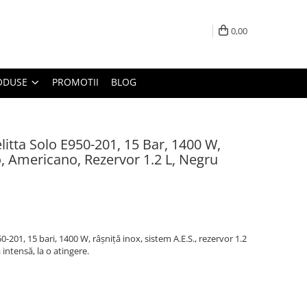
0,00
ODUSE
PROMOTII
BLOG
tta Solo E950-201, 15 Bar, 1400 W,
, Americano, Rezervor 1.2 L, Negru
201, 15 bari, 1400 W, râșniță inox, sistem A.E.S., rezervor 1.2
intensă, la o atingere.