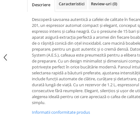
Mixere, tocatoare & roboti de
Caracteristici
Review-uri
(0)
Descriere
bucatarie
Mixere
Descoperă savoarea autentică a cafelei de calitate în fiecar
201, un espressor automat compact și elegant, conceput spe
Roboți de Bucătărie
espresso intens și cafea neagră. Cu o presiune de 15 bari ș
Monitoare
aparat asigură extracția perfectă a aromei din fiecare boa
de o râșniță conică din oțel inoxidabil, care macină boabel
Perii de Păr Electrice
preparare, pentru un gust autentic și o cremă densă. Dato
Plite
System (A.E.S.), cafeaua este preumezită pentru a elibera 
de preparare. Cu un design minimalist și dimensiuni compa
Plăci de Bază
potrivește perfect în orice bucătărie modernă. Panoul intu
selectarea rapidă a băuturii preferate, ajustarea intensității
Plăci Video
include funcții automate de clătire, curățare și detartrare, 
Polizoare Unghiulare
durată lungă de viață. Cu un rezervor de 1.2 L, espressoru
consecutive fără reumplere. Elegant, silențios și ușor de uti
Storcătoare Citrice
alegerea ideală pentru cei care apreciază o cafea de calitat
simplu.
Trimmere si Fierastrae
Informatii conformitate produs
Uscătoare de Păr