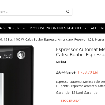
A SI INGRIJIRE
PRODUSE INCONTINENTA ADULTI
ALTE PR
1, 15 Bar, 1400 W, Cafea Boabe, Espresso, Americano, Rezervor 1.2 L, Negru
Espressor Automat Meli
Cafea Boabe, Espresso
Melitta
2.674,92 Lei
1.738,70 Lei
Espressor automat Melitta Solo E950-
L – pentru espresso aromat și cafea 
Garanție
:
12 Luni Garanție
STOC EPUIZAT