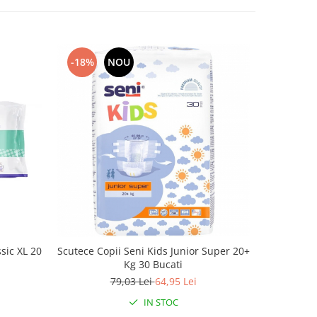
-18%
NOU
-20%
sic XL 20
Scutece Copii Seni Kids Junior Super 20+
Absorbant
Kg 30 Bucati
79,03 Lei
64,95 Lei
IN STOC