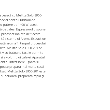
e ceașcă cu Melitta Solo E950-
cial pentru iubitorii de
i o putere de 1400 W, acest
bă de cafea. Espressorul dispune
e proaspăt înainte de fiecare
rită sistemului Aroma Extraction
toată aroma în timpul procesului
cte, Melitta Solo E950-201 se
itiv cu butoane tactile permite
 și a volumului cafelei. Aparatul
pentru întreținere ușoară și
l poate prepara mai multe cești
lizat, Melitta Solo E950-201 este
e superioară, preparată rapid și