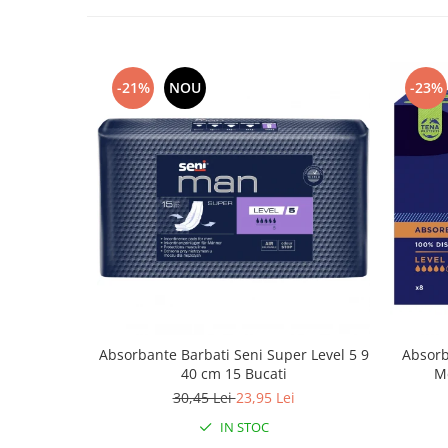
-21%
NOU
-23%
Absorbante Barbati Seni Super Level 5 9
Absorb
40 cm 15 Bucati
Me
30,45 Lei
23,95 Lei
IN STOC