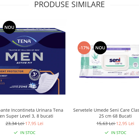
PRODUSE SIMILARE
NOU
-17%
NOU
Servetele Umede Seni Care Clas
ante Incontineta Urinara Tena
25 cm 68 Bucati
n Super Level 3, 8 bucati
15,63 Lei
12,95 Lei
23,34 Lei
17,95 Lei
IN STOC
IN STOC