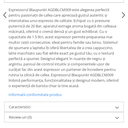
Espressorul Blaupunkt AGDBLCM009 este alegerea perfectă
pentru pasionații de cafea care apreciază gustul autentic și
intensitatea unui espresso de calitate. Echipat cu o presiune
puternică de 20 Bar, aparatul extrage aroma bogată din cafeaua
măcinată, oferind o cremă densă și un gust echilibrat. Cu o
capacitate de 1.5 litri, acest espressor permite prepararea mai
multor cești consecutive, ideal pentru familie sau birou. Sistemul
de spumare a laptelui îți oferă libertatea de a crea cappuccino,
latte macchiato sau flat white exact pe gustul tău, cu o textură
perfectă a spumei. Designul elegant în nuanțe de negru și
argintiu, panoul de control intuitiv și componentele ușor de
curățat fac din acest espressor un partener de încredere pentru
rutina ta zilnică de cafea. Espressorul Blaupunkt AGDBLCM009
îmbină performanța, funcționalitatea și designul modern, oferind
o experiență de barista chiar la tine acasă.
Informatii conformitate produs
Caracteristici
Review-uri
(0)