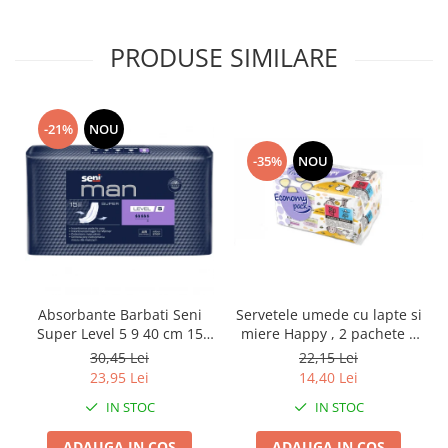
PRODUSE SIMILARE
-21%
NOU
-35%
NOU
Absorbante Barbati Seni
Servetele umede cu lapte si
Super Level 5 9 40 cm 15
miere Happy , 2 pachete x
Bucati
64 bucati, 128 bucati
30,45 Lei
22,15 Lei
23,95 Lei
14,40 Lei
IN STOC
IN STOC
ADAUGA IN COS
ADAUGA IN COS