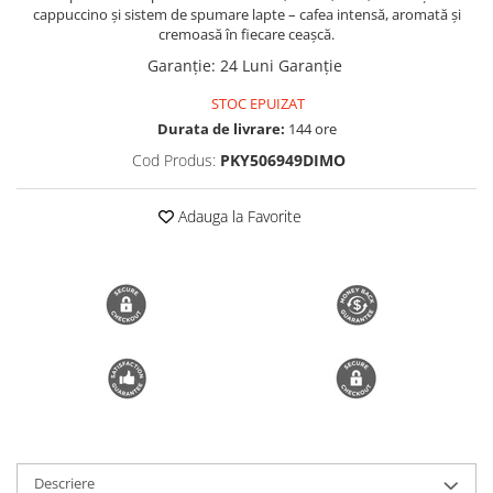
cappuccino și sistem de spumare lapte – cafea intensă, aromată și
Trimmere si Fierastrae
cremoasă în fiecare ceașcă.
Uscătoare de Păr
Garanție
:
24 Luni Garanție
STOC EPUIZAT
Durata de livrare:
144 ore
Cod Produs:
PKY506949DIMO
Adauga la Favorite
Descriere