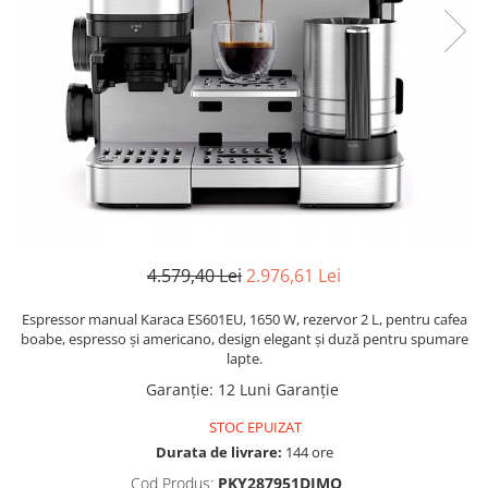
Manere pentru Ridicare
Hard Disk-uri
Masute pentru Pat
Imprimante
Perne Ortopedice
Mașini de găurit și înșurubat
Paturi Medicale
Memorii RAM
Centuri Ajutatoare Locomotie
Mixere, tocatoare & roboti de
Perne de Reabilitare
bucatarie
Protectii Saltea
Mixere
Termometre
Roboți de Bucătărie
Tensiometre
4.579,40 Lei
2.976,61 Lei
Monitoare
Pulsoximetru
Perii de Păr Electrice
Espressor manual Karaca ES601EU, 1650 W, rezervor 2 L, pentru cafea
Bideuri
boabe, espresso și americano, design elegant și duză pentru spumare
Plite
lapte.
Aparate de Masaj
Plăci de Bază
Garanție
:
12 Luni Garanție
Plăci Video
STOC EPUIZAT
Polizoare Unghiulare
Durata de livrare:
144 ore
Storcătoare Citrice
Cod Produs:
PKY287951DIMO