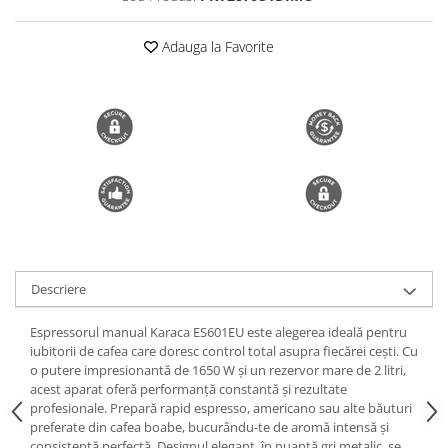
Trimmere si Fierastrae
Adauga la Favorite
Uscătoare de Păr
Descriere
Espressorul manual Karaca ES601EU este alegerea ideală pentru
iubitorii de cafea care doresc control total asupra fiecărei cești. Cu
o putere impresionantă de 1650 W și un rezervor mare de 2 litri,
acest aparat oferă performanță constantă și rezultate
profesionale. Prepară rapid espresso, americano sau alte băuturi
preferate din cafea boabe, bucurându-te de aromă intensă și
consistență perfectă. Designul elegant, în nuanță gri metalic, se