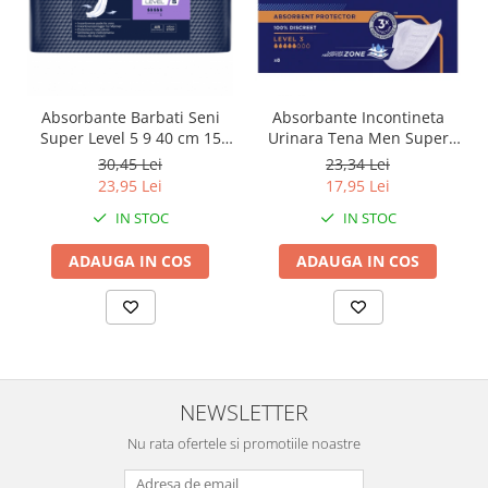
Absorbante Barbati Seni
Absorbante Incontineta
Super Level 5 9 40 cm 15
Urinara Tena Men Super
Bucati
Level 3, 8 bucati
30,45 Lei
23,34 Lei
23,95 Lei
17,95 Lei
IN STOC
IN STOC
ADAUGA IN COS
ADAUGA IN COS
NEWSLETTER
Nu rata ofertele si promotiile noastre