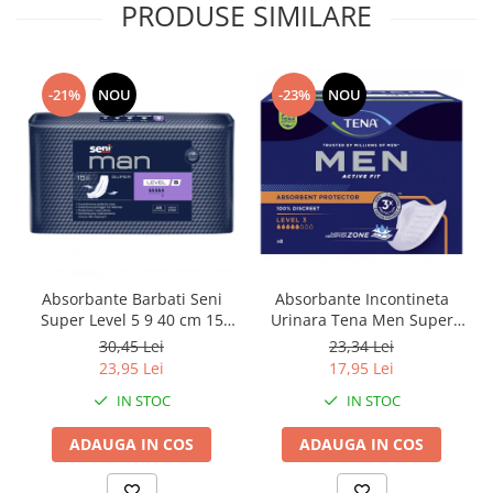
PRODUSE SIMILARE
-21%
NOU
-23%
NOU
Absorbante Barbati Seni
Absorbante Incontineta
Super Level 5 9 40 cm 15
Urinara Tena Men Super
Bucati
Level 3, 8 bucati
30,45 Lei
23,34 Lei
23,95 Lei
17,95 Lei
IN STOC
IN STOC
ADAUGA IN COS
ADAUGA IN COS