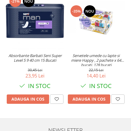
-21%
NOU
-35%
NOU
Absorbante Barbati Seni Super
Servetele umede cu lapte si
Level 5 9 40 cm 15 Bucati
miere Happy , 2 pachete x 64
bucati, 128 bucati
30,45 Lei
22,15 Lei
23,95 Lei
14,40 Lei
IN STOC
IN STOC
ADAUGA IN COS
ADAUGA IN COS
NEWSLETTER