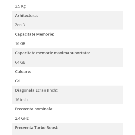
2.5 Kg
Arhitectura:
Zen 3
Capacitate Memorie:
16 GB
Capacitate memorie maxima suportata:
64 GB
Culoare:
Gri
Diagonala Ecran (Inch):
16 inch
Frecventa nominala:
2.4 GHz
Frecventa Turbo Boost: