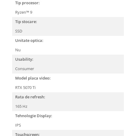
Tip procesor:
Ryzen™ 9
Tip stocare:
SSD
Unitate optica:
Nu
Usability:
Consumer
Model placa video:
RTX 5070 Ti
Rata de refresh:
165 Hz
Tehnologie Display:
IPS
Touchscreen: