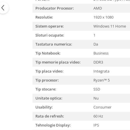
Producator Procesor:
AMD
Rezolutie:
1920 x 1080
Sistem operare:
Windows 11 Home
Sloturi ocupate:
1
Tastatura numerica:
Da
Tip Notebook:
Business
Tip memorie placa video:
DDR3
Tip placa video:
Integrata
Tip procesor:
Ryzen™ 5
Tip stocare:
SSD
Unitate optica:
Nu
Usability:
Consumer
Rata de refresh:
60 Hz
Tehnologie Display:
IPS