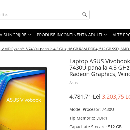
A SI INGRIJIRE
PRODUSE INCONTINENTA ADULTI
ALTE PR
HD, AMD Ryzen™ 5 7430U pana la 4.3 GHz, 16 GB RAM DDR4, 512 GB SSD, AMD
Laptop ASUS Vivobook 
7430U pana la 4.3 GH
Radeon Graphics, Win
Asus
4.781,71 Lei
3.203,75 L
Model Procesor
:
7430U
Tip Memorie
:
DDR4
Capacitate Stocare
:
512 GB