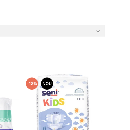
-18%
NOU
-23%