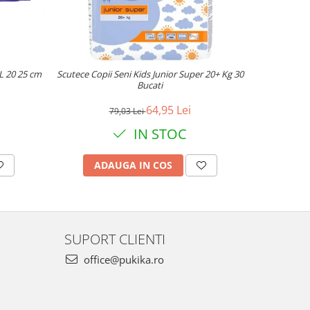
L 20 25 cm
Scutece Copii Seni Kids Junior Super 20+ Kg 30
Absorbant
Bucati
64,95 Lei
79,03 Lei
IN STOC
ADAUGA IN COS
AD
SUPORT CLIENTI
office@pukika.ro