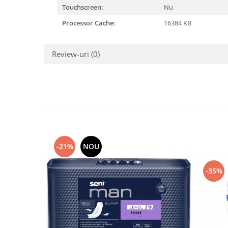
Touchscreen:
Nu
Processor Cache:
16384 KB
Review-uri
(0)
-21%
NOU
-35%