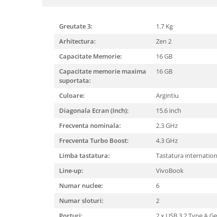
Mixere, tocatoare & roboti de
bucatarie
Greutate 3:
1.7 Kg
Mixere
Arhitectura:
Zen 2
Roboți de Bucătărie
Monitoare
Capacitate Memorie:
16 GB
Perii de Păr Electrice
Capacitate memorie maxima
16 GB
suportata:
Plite
Culoare:
Argintiu
Plăci de Bază
Diagonala Ecran (Inch):
15.6 inch
Plăci Video
Frecventa nominala:
2.3 GHz
Polizoare Unghiulare
Frecventa Turbo Boost:
4.3 GHz
Storcătoare Citrice
Limba tastatura:
Tastatura internatio
Trimmere si Fierastrae
Line-up:
VivoBook
Uscătoare de Păr
Numar nuclee:
6
Numar sloturi:
2
Porturi:
2 x USB 3.2 Type A Ge