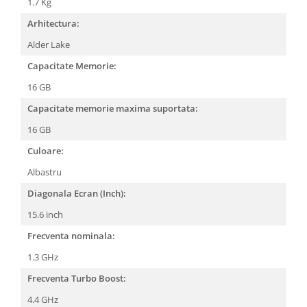
1.7 Kg
Arhitectura:
Alder Lake
Capacitate Memorie:
16 GB
Capacitate memorie maxima suportata:
16 GB
Culoare:
Albastru
Diagonala Ecran (Inch):
15.6 inch
Frecventa nominala:
1.3 GHz
Frecventa Turbo Boost:
4.4 GHz