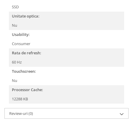
SSD
Unitate optica:
Nu
Usability:
Consumer
Rata de refresh:
60 Hz
Touchscreen:
Nu
Processor Cache:
12288 KB
Review-uri
(0)