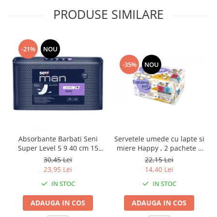
PRODUSE SIMILARE
-21%
NOU
-35%
NOU
Absorbante Barbati Seni
Servetele umede cu lapte si
Super Level 5 9 40 cm 15
miere Happy , 2 pachete x
Bucati
64 bucati, 128 bucati
30,45 Lei
22,15 Lei
23,95 Lei
14,40 Lei
IN STOC
IN STOC
ADAUGA IN COS
ADAUGA IN COS