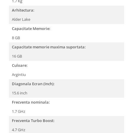
1.7 Kg
Arhitectura:
Alder Lake
Capacitate Memorie:
8 GB
Capacitate memorie maxima suportata:
16 GB
Culoare:
Argintiu
Diagonala Ecran (Inch):
15.6 inch
Frecventa nominala:
1.7 GHz
Frecventa Turbo Boost:
4.7 GHz