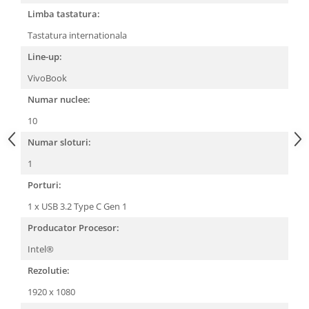
Limba tastatura:
Tastatura internationala
Line-up:
VivoBook
Numar nuclee:
10
Numar sloturi:
1
Porturi:
1 x USB 3.2 Type C Gen 1
Producator Procesor:
Intel®
Rezolutie:
1920 x 1080