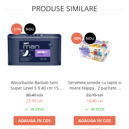
PRODUSE SIMILARE
-21%
NOU
-35%
NOU
Absorbante Barbati Seni
Servetele umede cu lapte si
Super Level 5 9 40 cm 15
miere Happy , 2 pachete x
Bucati
64 bucati, 128 bucati
30,45 Lei
22,15 Lei
23,95 Lei
14,40 Lei
IN STOC
IN STOC
ADAUGA IN COS
ADAUGA IN COS