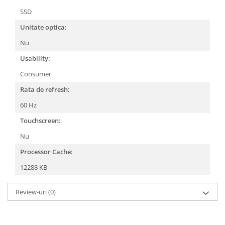
SSD
Unitate optica:
Nu
Usability:
Consumer
Rata de refresh:
60 Hz
Touchscreen:
Nu
Processor Cache:
12288 KB
Review-uri
(0)