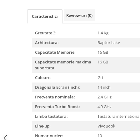
Mixere, tocatoare & roboti de
bucatarie
Review-uri
(0)
Caracteristici
Mixere
Roboți de Bucătărie
Greutate 3:
1.4 Kg
Monitoare
Arhitectura:
Raptor Lake
Perii de Păr Electrice
Capacitate Memorie:
16 GB
Plite
Capacitate memorie maxima
16 GB
Plăci de Bază
suportata:
Plăci Video
Culoare:
Gri
Polizoare Unghiulare
Diagonala Ecran (Inch):
14 inch
Storcătoare Citrice
Frecventa nominala:
2.4 GHz
Trimmere si Fierastrae
Frecventa Turbo Boost:
4.9 GHz
Uscătoare de Păr
Limba tastatura:
Tastatura internationa
Line-up:
VivoBook
Numar nuclee:
10