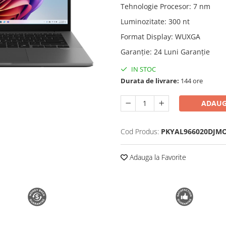
Tehnologie Procesor
:
7 nm
Luminozitate
:
300 nt
Format Display
:
WUXGA
Garanție
:
24 Luni Garanție
IN STOC
Durata de livrare:
144 ore
ADAUG
Cod Produs:
PKYAL966020DJM
Adauga la Favorite