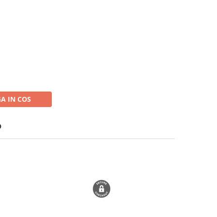
A IN COS
O