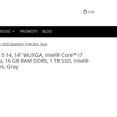
0,00
ODUSE
PROMOTII
BLOG
® UHD Graphics, Free Dos, Gray
S 14, 14" WUXGA, Intel® Core™ i7
z, 16 GB RAM DDR5, 1 TB SSD, Intel®
os, Gray