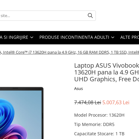
A SI INGRIJIRE
PRODUSE INCONTINENTA ADULTI
ALTE PR
 Intel® Core™ i7 13620H pana la 4.9 GHz, 16 GB RAM DDR5, 1 TB SSD, Intel
Laptop ASUS Vivobook 
13620H pana la 4.9 GH
UHD Graphics, Free D
Asus
7.474,08 Lei
5.007,63 Lei
Model Procesor
:
13620H
Tip Memorie
:
DDR5
Capacitate Stocare
:
1 TB