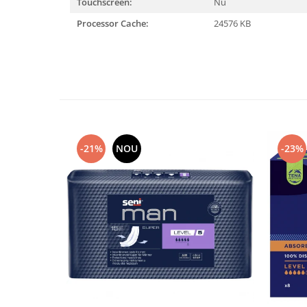
Touchscreen:
Nu
Processor Cache:
24576 KB
-21%
NOU
-23%