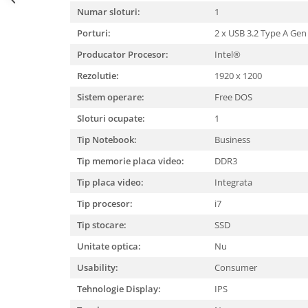
Numar sloturi:
1
Porturi:
2 x USB 3.2 Type A Gen
Producator Procesor:
Intel®
Rezolutie:
1920 x 1200
Sistem operare:
Free DOS
Sloturi ocupate:
1
Tip Notebook:
Business
Tip memorie placa video:
DDR3
Tip placa video:
Integrata
Tip procesor:
i7
Tip stocare:
SSD
Unitate optica:
Nu
Usability:
Consumer
Tehnologie Display:
IPS