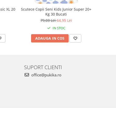
sic XL 20
Scutece Copii Seni Kids Junior Super 20+
Absorbant
Kg 30 Bucati
79,03 Lei
64,95 Lei
IN STOC
ADAUGA IN COS
AD
SUPORT CLIENTI
office@pukika.ro