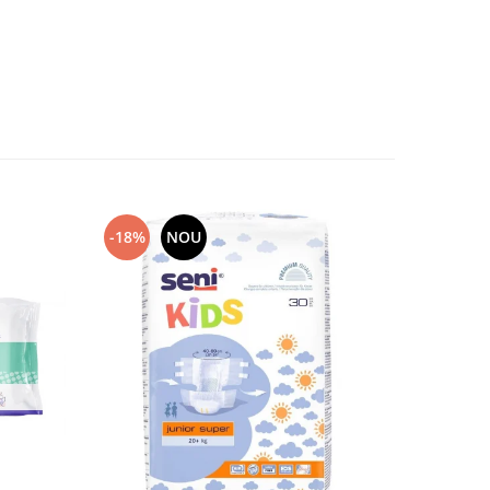
-18%
NOU
-20%