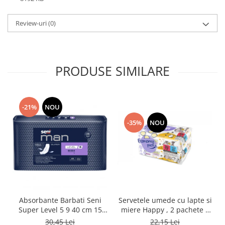
Review-uri
(0)
PRODUSE SIMILARE
-21%
NOU
-35%
NOU
Absorbante Barbati Seni
Servetele umede cu lapte si
Super Level 5 9 40 cm 15
miere Happy , 2 pachete x
Bucati
64 bucati, 128 bucati
30,45 Lei
22,15 Lei