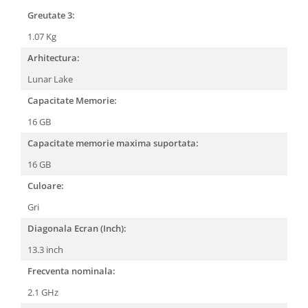
Greutate 3:
1.07 Kg
Arhitectura:
Lunar Lake
Capacitate Memorie:
16 GB
Capacitate memorie maxima suportata:
16 GB
Culoare:
Gri
Diagonala Ecran (Inch):
13.3 inch
Frecventa nominala:
2.1 GHz