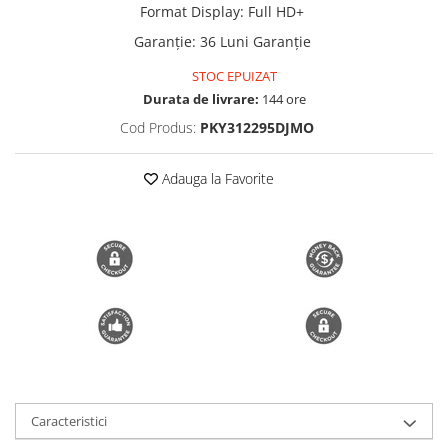
Format Display
:
Full HD+
Trimmere si Fierastrae
Garanție
:
36 Luni Garanție
Uscătoare de Păr
STOC EPUIZAT
Durata de livrare:
144 ore
Cod Produs:
PKY312295DJMO
Adauga la Favorite
Caracteristici