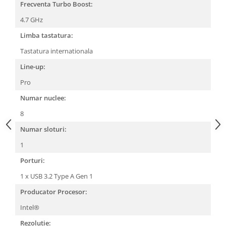
Frecventa Turbo Boost:
4.7 GHz
Limba tastatura:
Tastatura internationala
Line-up:
Pro
Numar nuclee:
8
Numar sloturi:
1
Porturi:
1 x USB 3.2 Type A Gen 1
Producator Procesor:
Intel®
Rezolutie: