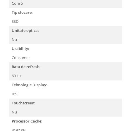
Core 5
Tip stocare:
SSD
Unitate optica:
Nu
Usability:
Consumer
Rata de refresh:
60 Hz
Tehnologie Display:
IPS
Touchscreen:
Nu
Processor Cache:
8192 KB