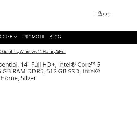
0,00
ODUSE
PROMOTII
BLOG
l® Graphics, Windows 11 Home, Silver
ential, 14" Full HD+, Intel® Core™ 5
6 GB RAM DDR5, 512 GB SSD, Intel®
Home, Silver