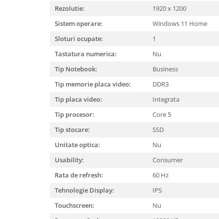
Rezolutie:
1920 x 1200
Sistem operare:
Windows 11 Home
Sloturi ocupate:
1
Tastatura numerica:
Nu
Tip Notebook:
Business
Tip memorie placa video:
DDR3
Tip placa video:
Integrata
Tip procesor:
Core 5
Tip stocare:
SSD
Unitate optica:
Nu
Usability:
Consumer
Rata de refresh:
60 Hz
Tehnologie Display:
IPS
Touchscreen:
Nu