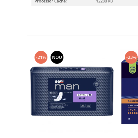
Processor Cache:
12288 KB
-21%
NOU
-23%