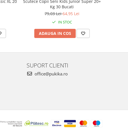
sic XL 20
Scutece Copii Seni Kids Junior Super 20+
Absorbant
Kg 30 Bucati
79,03 Lei
64,95 Lei
IN STOC
ADAUGA IN COS
AD
SUPORT CLIENTI
office@pukika.ro