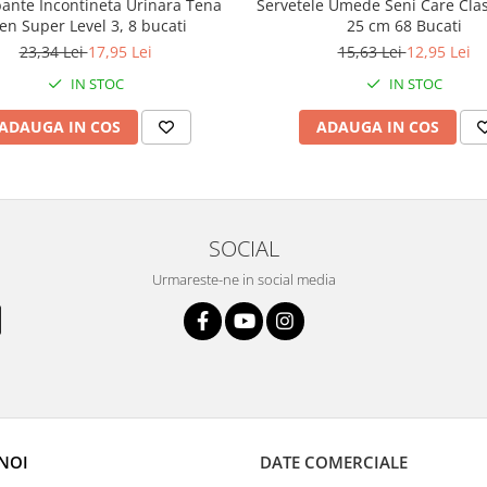
Servetele Umede Seni Care Clas
ante Incontineta Urinara Tena
25 cm 68 Bucati
n Super Level 3, 8 bucati
15,63 Lei
12,95 Lei
23,34 Lei
17,95 Lei
IN STOC
IN STOC
ADAUGA IN COS
ADAUGA IN COS
SOCIAL
Urmareste-ne in social media
NOI
DATE COMERCIALE