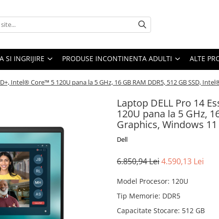
A SI INGRIJIRE
PRODUSE INCONTINENTA ADULTI
ALTE PR
 HD+, Intel® Core™ 5 120U pana la 5 GHz, 16 GB RAM DDR5, 512 GB SSD, Inte
Laptop DELL Pro 14 Ess
120U pana la 5 GHz, 1
Graphics, Windows 11 
Dell
6.850,94 Lei
4.590,13 Lei
Model Procesor
:
120U
Tip Memorie
:
DDR5
Capacitate Stocare
:
512 GB