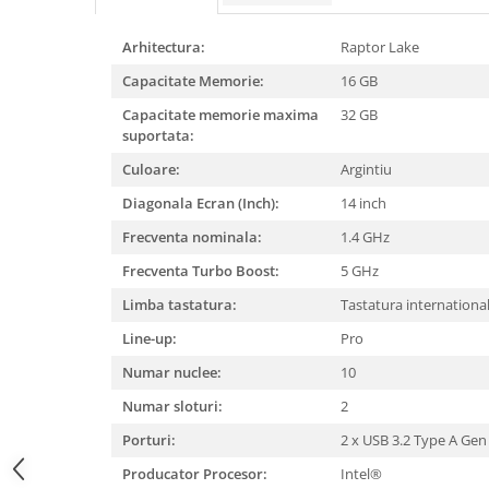
Mixere, tocatoare & roboti de
bucatarie
Arhitectura:
Raptor Lake
Mixere
Capacitate Memorie:
16 GB
Roboți de Bucătărie
Capacitate memorie maxima
32 GB
Monitoare
suportata:
Perii de Păr Electrice
Culoare:
Argintiu
Plite
Diagonala Ecran (Inch):
14 inch
Plăci de Bază
Frecventa nominala:
1.4 GHz
Plăci Video
Frecventa Turbo Boost:
5 GHz
Polizoare Unghiulare
Limba tastatura:
Tastatura internationa
Storcătoare Citrice
Line-up:
Pro
Trimmere si Fierastrae
Numar nuclee:
10
Uscătoare de Păr
Numar sloturi:
2
Porturi:
2 x USB 3.2 Type A Gen
Producator Procesor:
Intel®