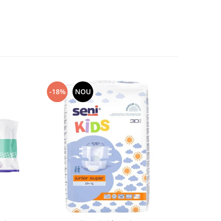
-18%
NOU
-20%