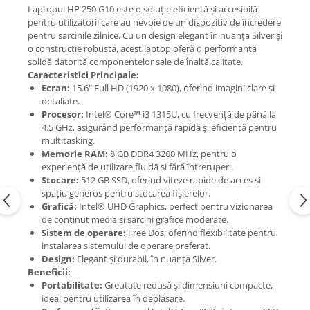
Laptopul HP 250 G10 este o soluție eficientă și accesibilă
pentru utilizatorii care au nevoie de un dispozitiv de încredere
pentru sarcinile zilnice. Cu un design elegant în nuanța Silver și
o construcție robustă, acest laptop oferă o performanță
solidă datorită componentelor sale de înaltă calitate.
Caracteristici Principale:
Ecran:
15.6" Full HD (1920 x 1080), oferind imagini clare și
detaliate.
Procesor:
Intel® Core™ i3 1315U, cu frecvență de până la
4.5 GHz, asigurând performanță rapidă și eficientă pentru
multitasking.
Memorie RAM:
8 GB DDR4 3200 MHz, pentru o
experiență de utilizare fluidă și fără întreruperi.
Stocare:
512 GB SSD, oferind viteze rapide de acces și
spațiu generos pentru stocarea fișierelor.
Grafică:
Intel® UHD Graphics, perfect pentru vizionarea
de conținut media și sarcini grafice moderate.
Sistem de operare:
Free Dos, oferind flexibilitate pentru
instalarea sistemului de operare preferat.
Design:
Elegant și durabil, în nuanța Silver.
Beneficii:
Portabilitate:
Greutate redusă și dimensiuni compacte,
ideal pentru utilizarea în deplasare.