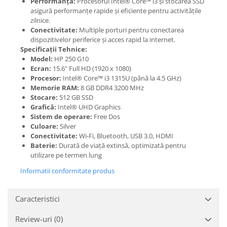
Performanță:
Procesorul Intel® Core™ i3 și stocarea SSD
asigură performanțe rapide și eficiente pentru activitățile
zilnice.
Conectivitate:
Multiple porturi pentru conectarea
dispozitivelor periferice și acces rapid la internet.
Specificații Tehnice:
Model:
HP 250 G10
Ecran:
15.6" Full HD (1920 x 1080)
Procesor:
Intel® Core™ i3 1315U (până la 4.5 GHz)
Memorie RAM:
8 GB DDR4 3200 MHz
Stocare:
512 GB SSD
Grafică:
Intel® UHD Graphics
Sistem de operare:
Free Dos
Culoare:
Silver
Conectivitate:
Wi-Fi, Bluetooth, USB 3.0, HDMI
Baterie:
Durată de viață extinsă, optimizată pentru
utilizare pe termen lung
Informatii conformitate produs
Caracteristici
Review-uri
(0)