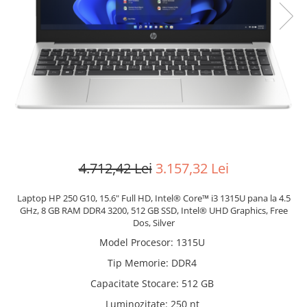
Manere pentru Ridicare
Hard Disk-uri
Masute pentru Pat
Imprimante
Perne Ortopedice
Mașini de găurit și înșurubat
Paturi Medicale
Memorii RAM
Centuri Ajutatoare Locomotie
Mixere, tocatoare & roboti de
Perne de Reabilitare
bucatarie
Protectii Saltea
Mixere
Termometre
Roboți de Bucătărie
4.712,42 Lei
3.157,32 Lei
Tensiometre
Monitoare
Pulsoximetru
Perii de Păr Electrice
Laptop HP 250 G10, 15.6" Full HD, Intel® Core™ i3 1315U pana la 4.5
GHz, 8 GB RAM DDR4 3200, 512 GB SSD, Intel® UHD Graphics, Free
Bideuri
Plite
Dos, Silver
Aparate de Masaj
Plăci de Bază
Model Procesor
:
1315U
Plăci Video
Tip Memorie
:
DDR4
Polizoare Unghiulare
Capacitate Stocare
:
512 GB
Storcătoare Citrice
Luminozitate
:
250 nt