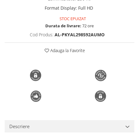
Trimmere si Fierastrae
Format Display
:
Full HD
Uscătoare de Păr
STOC EPUIZAT
Durata de livrare:
72 ore
Cod Produs:
AL-PKYAL298592AUMO
Adauga la Favorite
Descriere