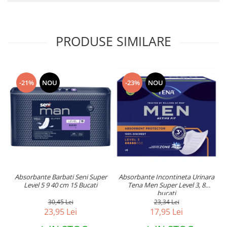
PRODUSE SIMILARE
-21%
NOU
-23%
NOU
Absorbante Barbati Seni Super
Absorbante Incontineta Urinara
Level 5 9 40 cm 15 Bucati
Tena Men Super Level 3, 8
bucati
30,45 Lei
23,34 Lei
23,95 Lei
17,95 Lei