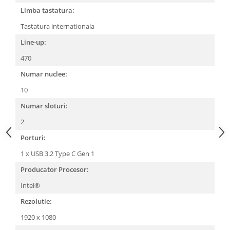
Limba tastatura:
Tastatura internationala
Line-up:
470
Numar nuclee:
10
Numar sloturi:
2
Porturi:
1 x USB 3.2 Type C Gen 1
Producator Procesor:
Intel®
Rezolutie:
1920 x 1080