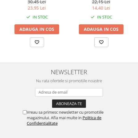
Bucati
64 bucati, 128 bucati
30,45 Lei
22,15 Lei
23,95 Lei
14,40 Lei
IN STOC
IN STOC
ADAUGA IN COS
ADAUGA IN COS
NEWSLETTER
Nu rata ofertele si promotiile noastre
Vreau sa primesc newsletter cu promotiile
magazinului. Afla mai multe in
Politica de
Confidentialitate