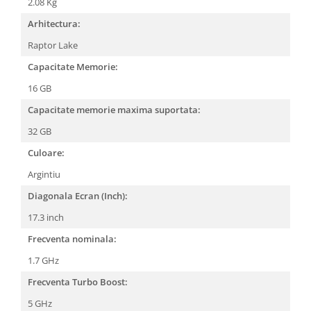
2.08 Kg
Arhitectura:
Raptor Lake
Capacitate Memorie:
16 GB
Capacitate memorie maxima suportata:
32 GB
Culoare:
Argintiu
Diagonala Ecran (Inch):
17.3 inch
Frecventa nominala:
1.7 GHz
Frecventa Turbo Boost:
5 GHz