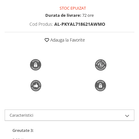
Trimmere si Fierastrae
STOC EPUIZAT
Durata de livrare:
72 ore
Uscătoare de Păr
Cod Produs:
AL-PKYAL718621AWMO
Adauga la Favorite
Caracteristici
Greutate 3: