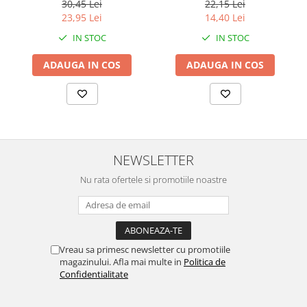
Bucati
64 bucati, 128 bucati
30,45 Lei
22,15 Lei
23,95 Lei
14,40 Lei
IN STOC
IN STOC
ADAUGA IN COS
ADAUGA IN COS
NEWSLETTER
Nu rata ofertele si promotiile noastre
Vreau sa primesc newsletter cu promotiile
magazinului. Afla mai multe in
Politica de
Confidentialitate