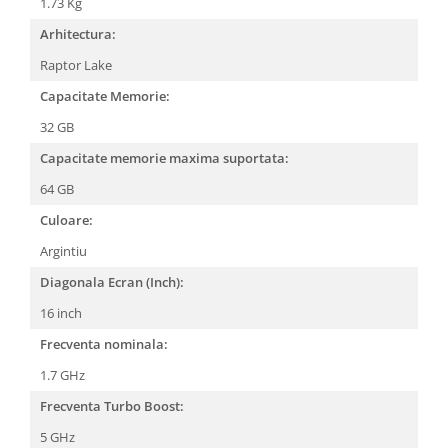
1.73 Kg
Arhitectura:
Raptor Lake
Capacitate Memorie:
32 GB
Capacitate memorie maxima suportata:
64 GB
Culoare:
Argintiu
Diagonala Ecran (Inch):
16 inch
Frecventa nominala:
1.7 GHz
Frecventa Turbo Boost:
5 GHz