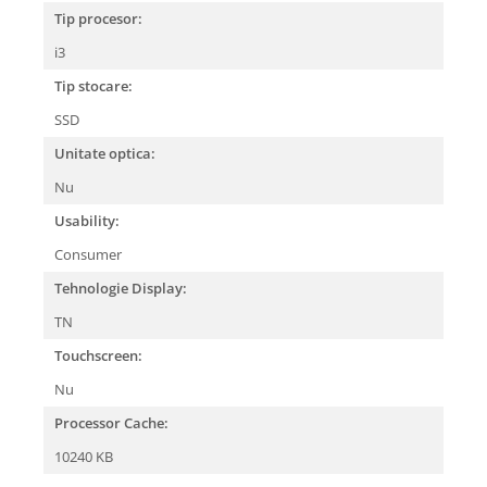
Tip procesor:
i3
Tip stocare:
SSD
Unitate optica:
Nu
Usability:
Consumer
Tehnologie Display:
TN
Touchscreen:
Nu
Processor Cache:
10240 KB