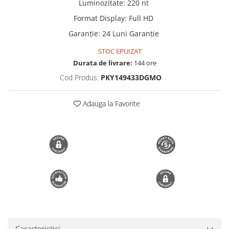
Luminozitate
:
220 nt
Trimmere si Fierastrae
Format Display
:
Full HD
Uscătoare de Păr
Garanție
:
24 Luni Garanție
STOC EPUIZAT
Durata de livrare:
144 ore
Cod Produs:
PKY149433DGMO
Adauga la Favorite
Caracteristici