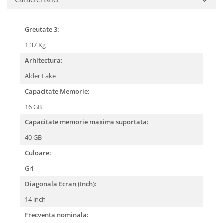
Greutate 3:
1.37 Kg
Arhitectura:
Alder Lake
Capacitate Memorie:
16 GB
Capacitate memorie maxima suportata:
40 GB
Culoare:
Gri
Diagonala Ecran (Inch):
14 inch
Frecventa nominala: