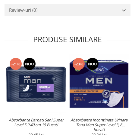
Review-uri
(0)
PRODUSE SIMILARE
-21%
NOU
-23%
NOU
Absorbante Barbati Seni Super
Absorbante Incontineta Urinara
Level 5 9 40 cm 15 Bucati
Tena Men Super Level 3, 8
bucati
30,45 Lei
23,34 Lei