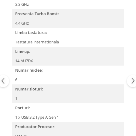
3.3 GHz
Frecventa Turbo Boost:
4.4 GHz
Limba tastatura:
Tastatura internationala
Line-up:
14IAU7DX
Numar nuclee:
6
Numar sloturi:
1
Porturi:
1 x USB 3.2 Type A Gen 1
Producator Procesor:
Intel®