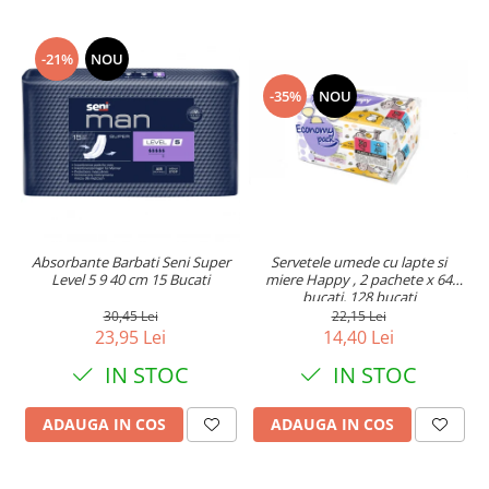
-21%
NOU
-35%
NOU
Absorbante Barbati Seni Super
Servetele umede cu lapte si
Level 5 9 40 cm 15 Bucati
miere Happy , 2 pachete x 64
bucati, 128 bucati
30,45 Lei
22,15 Lei
23,95 Lei
14,40 Lei
IN STOC
IN STOC
ADAUGA IN COS
ADAUGA IN COS