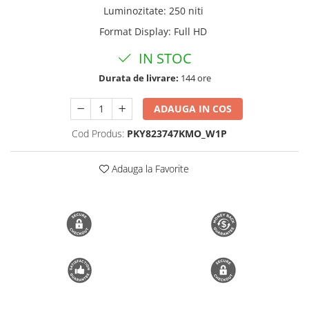
Luminozitate
:
250 niti
Trimmere si Fierastrae
Format Display
:
Full HD
Uscătoare de Păr
IN STOC
Durata de livrare:
144 ore
ADAUGA IN COS
Cod Produs:
PKY823747KMO_W1P
Adauga la Favorite