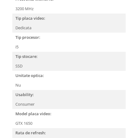
3200 MHz
Tip placa video:
Dedicata
Tip procesor:
i5
Tip stocare:
SSD
Unitate optica:
Nu
Usability:
Consumer
Model placa video:
GTX 1650
Rata de refresh: