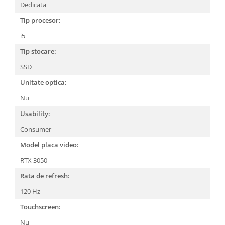
Dedicata
Tip procesor:
i5
Tip stocare:
SSD
Unitate optica:
Nu
Usability:
Consumer
Model placa video:
RTX 3050
Rata de refresh:
120 Hz
Touchscreen:
Nu