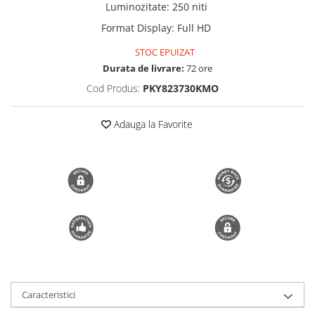
Luminozitate
:
250 niti
Trimmere si Fierastrae
Format Display
:
Full HD
Uscătoare de Păr
STOC EPUIZAT
Durata de livrare:
72 ore
Cod Produs:
PKY823730KMO
Adauga la Favorite
Caracteristici