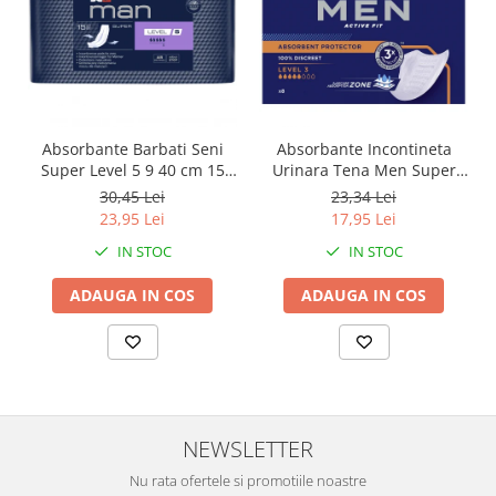
Absorbante Barbati Seni
Absorbante Incontineta
Super Level 5 9 40 cm 15
Urinara Tena Men Super
Bucati
Level 3, 8 bucati
30,45 Lei
23,34 Lei
23,95 Lei
17,95 Lei
IN STOC
IN STOC
ADAUGA IN COS
ADAUGA IN COS
NEWSLETTER
Nu rata ofertele si promotiile noastre