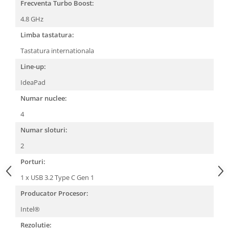
Frecventa Turbo Boost:
4.8 GHz
Limba tastatura:
Tastatura internationala
Line-up:
IdeaPad
Numar nuclee:
4
Numar sloturi:
2
Porturi:
1 x USB 3.2 Type C Gen 1
Producator Procesor:
Intel®
Rezolutie: