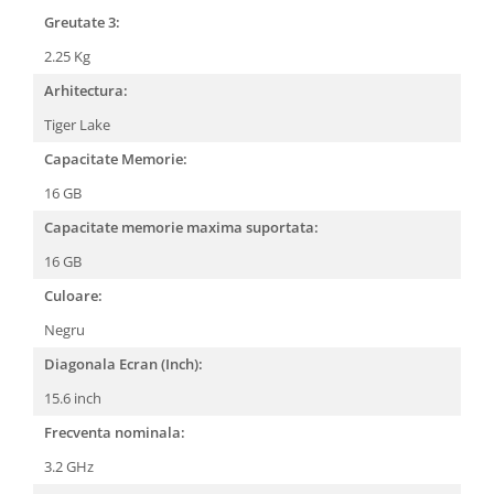
Greutate 3:
2.25 Kg
Arhitectura:
Tiger Lake
Capacitate Memorie:
16 GB
Capacitate memorie maxima suportata:
16 GB
Culoare:
Negru
Diagonala Ecran (Inch):
15.6 inch
Frecventa nominala:
3.2 GHz