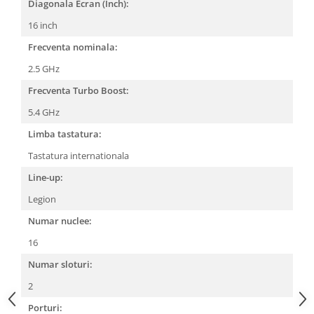
Diagonala Ecran (Inch):
16 inch
Frecventa nominala:
2.5 GHz
Frecventa Turbo Boost:
5.4 GHz
Limba tastatura:
Tastatura internationala
Line-up:
Legion
Numar nuclee:
16
Numar sloturi:
2
Porturi: