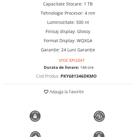
Capacitate Stocare
:
1 TB
Trimmere si Fierastrae
Tehnologie Procesor
:
4 nm
Uscătoare de Păr
Luminozitate
:
500 nt
Finisaj display
:
Glossy
Format Display
:
WQXGA
Garanție
:
24 Luni Garanție
STOC EPUIZAT
Durata de livrare:
144 ore
Cod Produs:
PKY681346DKMO
Adauga la Favorite