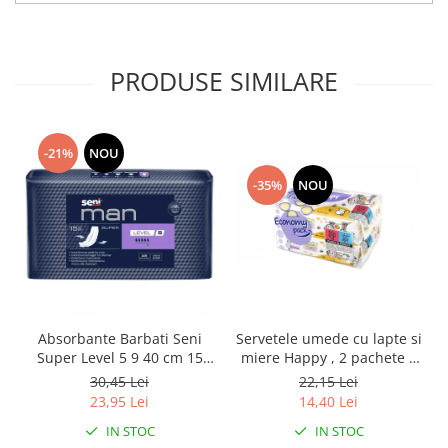
PRODUSE SIMILARE
-21%
NOU
-35%
NOU
Absorbante Barbati Seni
Servetele umede cu lapte si
Super Level 5 9 40 cm 15
miere Happy , 2 pachete x
Bucati
64 bucati, 128 bucati
30,45 Lei
22,15 Lei
23,95 Lei
14,40 Lei
IN STOC
IN STOC