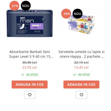
-21%
NOU
-35%
NOU
Absorbante Barbati Seni
Servetele umede cu lapte si
Super Level 5 9 40 cm 15
miere Happy , 2 pachete x
Bucati
64 bucati, 128 bucati
30,45 Lei
22,15 Lei
23,95 Lei
14,40 Lei
IN STOC
IN STOC
ADAUGA IN COS
ADAUGA IN COS