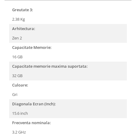
Greutate 3:
2.38 Kg
Arhitectura:
Zen 2
Capacitate Memorie:
16 GB
Capacitate memorie maxima suportata:
32 GB
Culoare:
Gri
Diagonala Ecran (Inch):
15.6 inch
Frecventa nominala:
3.2 GHz