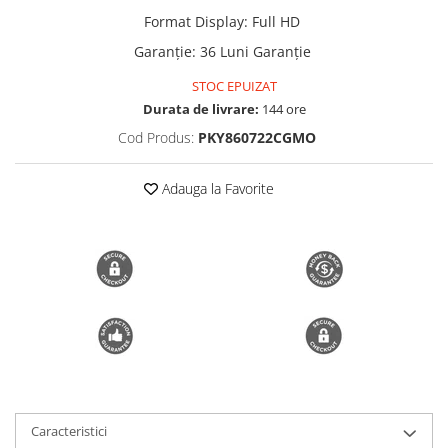
Format Display
:
Full HD
Trimmere si Fierastrae
Garanție
:
36 Luni Garanție
Uscătoare de Păr
STOC EPUIZAT
Durata de livrare:
144 ore
Cod Produs:
PKY860722CGMO
Adauga la Favorite
Caracteristici