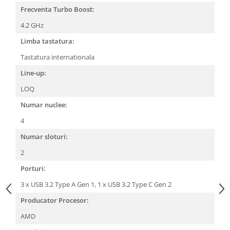
Frecventa Turbo Boost:
4.2 GHz
Limba tastatura:
Tastatura internationala
Line-up:
LOQ
Numar nuclee:
4
Numar sloturi:
2
Porturi:
3 x USB 3.2 Type A Gen 1,
1 x USB 3.2 Type C Gen 2
Producator Procesor:
AMD