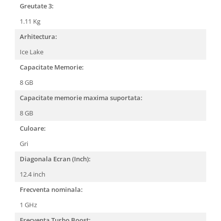
Greutate 3:
1.11 Kg
Arhitectura:
Ice Lake
Capacitate Memorie:
8 GB
Capacitate memorie maxima suportata:
8 GB
Culoare:
Gri
Diagonala Ecran (Inch):
12.4 inch
Frecventa nominala:
1 GHz
Frecventa Turbo Boost: