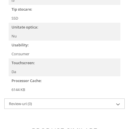
i5
Tip stocare:
SSD
Unitate optica:
Nu
Usability:
Consumer
Touchscreen:
Da
Processor Cache:
6144 KB
Review-uri
(0)