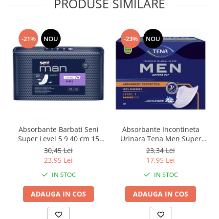
PRODUSE SIMILARE
-21%
NOU
-23%
NOU
Absorbante Barbati Seni
Absorbante Incontineta
Super Level 5 9 40 cm 15
Urinara Tena Men Super
Bucati
Level 3, 8 bucati
30,45 Lei
23,34 Lei
23,95 Lei
17,95 Lei
IN STOC
IN STOC
ADAUGA IN COS
ADAUGA IN COS