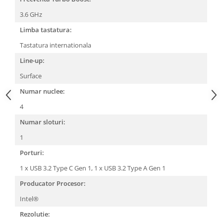
3.6 GHz
Limba tastatura:
Tastatura internationala
Line-up:
Surface
Numar nuclee:
4
Numar sloturi:
1
Porturi:
1 x USB 3.2 Type C Gen 1,
1 x USB 3.2 Type A Gen 1
Producator Procesor:
Intel®
Rezolutie: