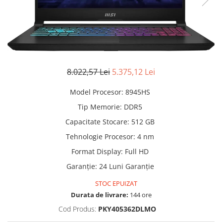
Manere pentru Ridicare
Hard Disk-uri
Masute pentru Pat
Imprimante
Perne Ortopedice
Mașini de găurit și înșurubat
Paturi Medicale
Memorii RAM
Centuri Ajutatoare Locomotie
8.022,57 Lei
5.375,12 Lei
Mixere, tocatoare & roboti de
Perne de Reabilitare
bucatarie
Model Procesor
:
8945HS
Protectii Saltea
Mixere
Tip Memorie
:
DDR5
Termometre
Roboți de Bucătărie
Capacitate Stocare
:
512 GB
Tensiometre
Monitoare
Tehnologie Procesor
:
4 nm
Pulsoximetru
Perii de Păr Electrice
Format Display
:
Full HD
Bideuri
Plite
Garanție
:
24 Luni Garanție
Aparate de Masaj
Plăci de Bază
STOC EPUIZAT
Plăci Video
Durata de livrare:
144 ore
Polizoare Unghiulare
Cod Produs:
PKY405362DLMO
Storcătoare Citrice