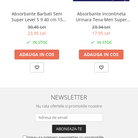
Absorbante Barbati Seni
Absorbante Incontineta
Super Level 5 9 40 cm 15
Urinara Tena Men Super
Bucati
Level 3, 8 bucati
30,45 Lei
23,34 Lei
23,95 Lei
17,95 Lei
IN STOC
IN STOC
ADAUGA IN COS
ADAUGA IN COS
NEWSLETTER
Nu rata ofertele si promotiile noastre
Vreau sa primesc newsletter cu promotiile