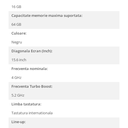
16 GB
Capacitate memorie maxima suportata:
64 GB
Culoare:
Negru
Diagonala Ecran (Inch):
15.6 inch
Frecventa nominala:
4 GHz
Frecventa Turbo Boost:
5.2 GHz
Limba tastatura:
Tastatura internationala
Line-up: