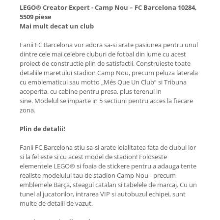
LEGO® Creator Expert - Camp Nou – FC Barcelona 10284,
5509 piese
Mai mult decat un club
Fanii FC Barcelona vor adora sa-si arate pasiunea pentru unul
dintre cele mai celebre cluburi de fotbal din lume cu acest
proiect de constructie plin de satisfactii. Construieste toate
detaliile maretului stadion Camp Nou, precum peluza laterala
cu emblematicul sau motto „Més Que Un Club” si Tribuna
acoperita, cu cabine pentru presa, plus terenul in
sine. Modelul se imparte in 5 sectiuni pentru acces la fiecare
zona.
Plin de detalii!
Fanii FC Barcelona stiu sa-si arate loialitatea fata de clubul lor
si la fel este si cu acest model de stadion! Foloseste
elementele LEGO® si foaia de stickere pentru a adauga tente
realiste modelului tau de stadion Camp Nou - precum
emblemele Barça, steagul catalan si tabelele de marcaj. Cu un
tunel al jucatorilor, intrarea VIP si autobuzul echipei, sunt
multe de detalii de vazut.