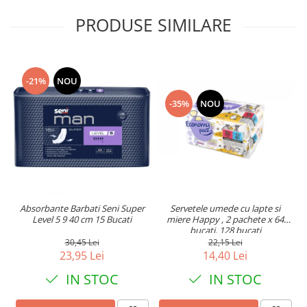
PRODUSE SIMILARE
-21%
NOU
-35%
NOU
Absorbante Barbati Seni Super
Servetele umede cu lapte si
Level 5 9 40 cm 15 Bucati
miere Happy , 2 pachete x 64
bucati, 128 bucati
30,45 Lei
22,15 Lei
23,95 Lei
14,40 Lei
IN STOC
IN STOC