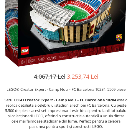
Manere pentru Ridicare
Hard Disk-uri
Masute pentru Pat
Imprimante
Perne Ortopedice
Mașini de găurit și înșurubat
Paturi Medicale
Memorii RAM
Centuri Ajutatoare Locomotie
Mixere, tocatoare & roboti de
Perne de Reabilitare
bucatarie
Protectii Saltea
Mixere
Termometre
Roboți de Bucătărie
Tensiometre
Monitoare
4.067,17 Lei
3.253,74 Lei
Pulsoximetru
Perii de Păr Electrice
LEGO® Creator Expert - Camp Nou – FC Barcelona 10284, 5509 piese
Bideuri
Plite
Setul
LEGO Creator Expert - Camp Nou – FC Barcelona 10284
este o
Aparate de Masaj
Plăci de Bază
replică detaliată a celebrului stadion al echipei FC Barcelona. Cu peste
5.500 de piese, acest set impresionant este ideal pentru fanii fotbalului
Plăci Video
și colecționarii LEGO, oferind o construcție autentică a unuia dintre
Polizoare Unghiulare
cele mai faimoase stadioane din lume. Perfect pentru a celebra
pasiunea pentru sport și construcții LEGO.
Storcătoare Citrice