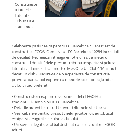
Construieste
tribunele
Lateral si
Tribuna ale
stadionului.
Celebreaza pasiunea ta pentru FC Barcelona cu acest set de
constructie LEGO® Camp Nou - FC Barcelona 10284 incredibil
de detaliat. Recreeaza intreaga emotie din ziua meciului
construind detalii fidele precum Tribuna acoperita si peluza
laterala cu faimosul sau motto „Més Que Un Club” (Mai mult
decat un club). Bucura-te de o experienta de constructie
provocatoare, apoi expune cu mandrie acest omagiu adus
clubului tau preferat.
• Construieste si expune o versiune fidela LEGO® a
stadionului Camp Nou al FC Barcelona.
• Detaliile autentice includ terenul, tribunele si intrarea.
• Vezi cabinele pentru presa, tunelul jucatorilor, autobuzul
echipei si steagurile in culorile clubului.
• Un suvenir legat de fotbal destinat constructorilor LEGO®
adulti.