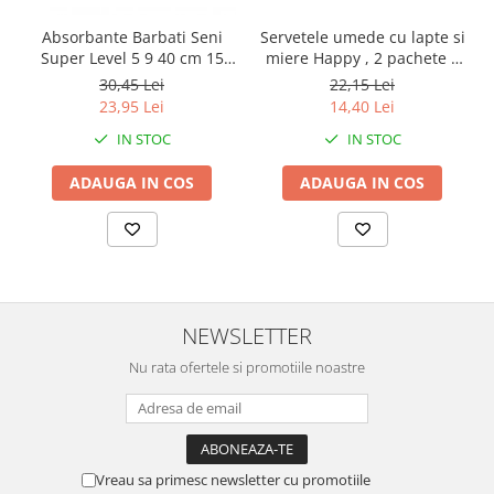
Absorbante Barbati Seni
Servetele umede cu lapte si
Super Level 5 9 40 cm 15
miere Happy , 2 pachete x
Bucati
64 bucati, 128 bucati
30,45 Lei
22,15 Lei
23,95 Lei
14,40 Lei
IN STOC
IN STOC
ADAUGA IN COS
ADAUGA IN COS
NEWSLETTER
Nu rata ofertele si promotiile noastre
Vreau sa primesc newsletter cu promotiile