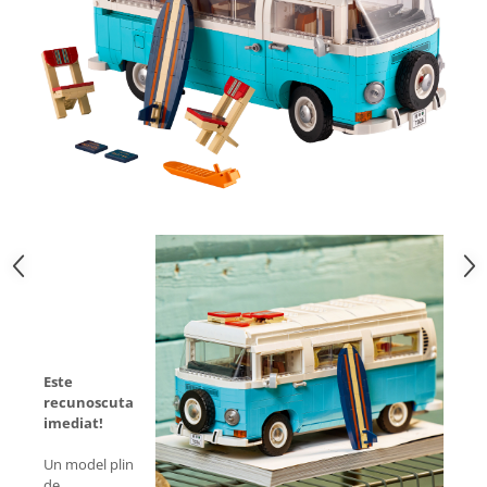
Este
recunoscuta
imediat!
Un model plin
de