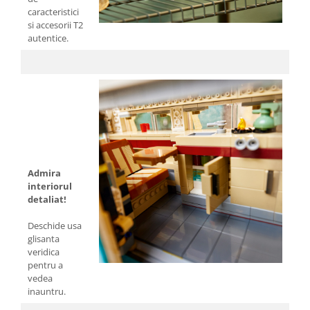
caracteristici
si accesorii T2
autentice.
Admira
interiorul
detaliat!
Deschide usa
glisanta
veridica
pentru a
vedea
inauntru.