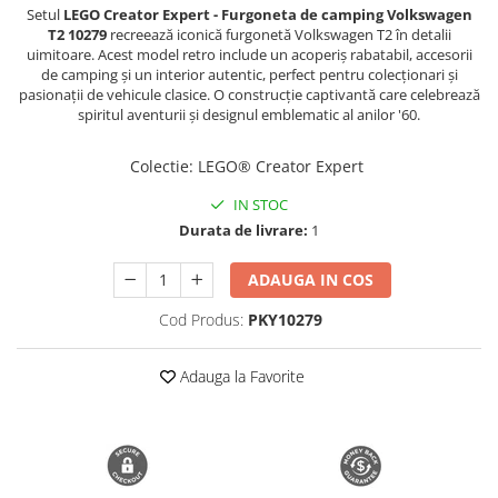
Setul
LEGO Creator Expert - Furgoneta de camping Volkswagen
Trimmere si Fierastrae
T2 10279
recreează iconică furgonetă Volkswagen T2 în detalii
uimitoare. Acest model retro include un acoperiș rabatabil, accesorii
Uscătoare de Păr
de camping și un interior autentic, perfect pentru colecționari și
pasionații de vehicule clasice. O construcție captivantă care celebrează
spiritul aventurii și designul emblematic al anilor '60.
Colectie
:
LEGO® Creator Expert
IN STOC
Durata de livrare:
1
ADAUGA IN COS
Cod Produs:
PKY10279
Adauga la Favorite