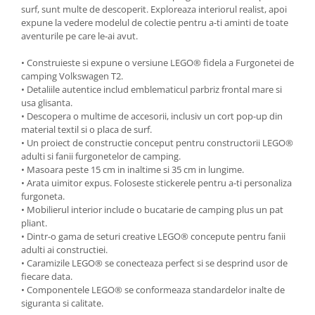
surf, sunt multe de descoperit. Exploreaza interiorul realist, apoi
expune la vedere modelul de colectie pentru a-ti aminti de toate
aventurile pe care le-ai avut.
• Construieste si expune o versiune LEGO® fidela a Furgonetei de
camping Volkswagen T2.
• Detaliile autentice includ emblematicul parbriz frontal mare si
usa glisanta.
• Descopera o multime de accesorii, inclusiv un cort pop-up din
material textil si o placa de surf.
• Un proiect de constructie conceput pentru constructorii LEGO®
adulti si fanii furgonetelor de camping.
• Masoara peste 15 cm in inaltime si 35 cm in lungime.
• Arata uimitor expus. Foloseste stickerele pentru a-ti personaliza
furgoneta.
• Mobilierul interior include o bucatarie de camping plus un pat
pliant.
• Dintr-o gama de seturi creative LEGO® concepute pentru fanii
adulti ai constructiei.
• Caramizile LEGO® se conecteaza perfect si se desprind usor de
fiecare data.
• Componentele LEGO® se conformeaza standardelor inalte de
siguranta si calitate.